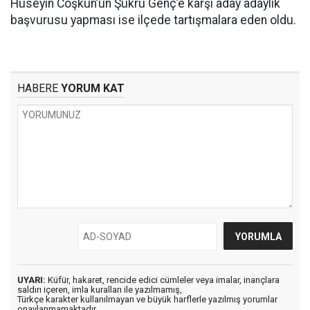
Hüseyin Coşkun’un Şükrü Genç’e karşı aday adaylık
başvurusu yapması ise ilçede tartışmalara eden oldu.
HABERE
YORUM KAT
UYARI:
Küfür, hakaret, rencide edici cümleler veya imalar, inançlara
saldırı içeren, imla kuralları ile yazılmamış,
Türkçe karakter kullanılmayan ve büyük harflerle yazılmış yorumlar
onaylanmamaktadır.