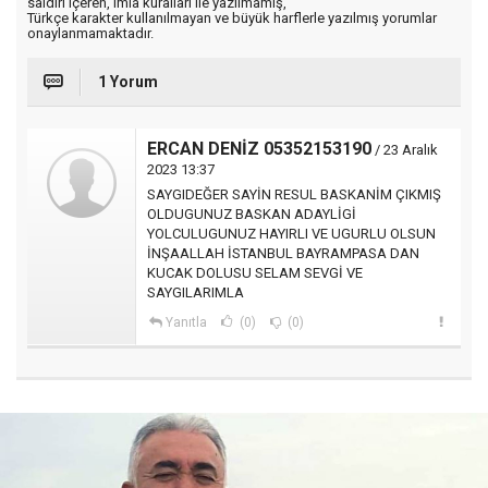
saldırı içeren, imla kuralları ile yazılmamış,
Türkçe karakter kullanılmayan ve büyük harflerle yazılmış yorumlar
onaylanmamaktadır.
1 Yorum
ERCAN DENİZ 05352153190
/ 23 Aralık
2023 13:37
SAYGIDEĞER SAYİN RESUL BASKANİM ÇIKMIŞ
OLDUGUNUZ BASKAN ADAYLİGİ
YOLCULUGUNUZ HAYIRLI VE UGURLU OLSUN
İNŞAALLAH İSTANBUL BAYRAMPASA DAN
KUCAK DOLUSU SELAM SEVGİ VE
SAYGILARIMLA
Yanıtla
(0)
(0)