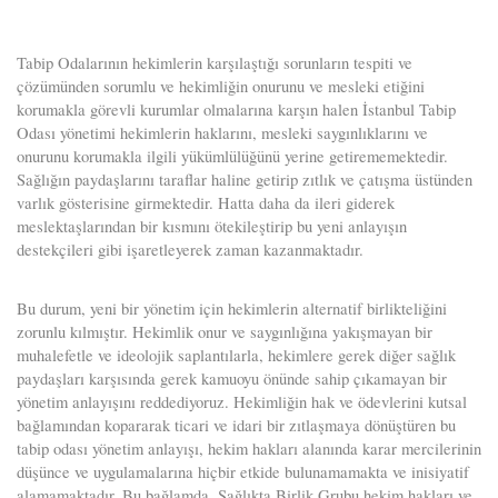
Tabip Odalarının hekimlerin karşılaştığı sorunların tespiti ve
çözümünden sorumlu ve hekimliğin onurunu ve mesleki etiğini
korumakla görevli kurumlar olmalarına karşın halen İstanbul Tabip
Odası yönetimi hekimlerin haklarını, mesleki saygınlıklarını ve
onurunu korumakla ilgili yükümlülüğünü yerine getirememektedir.
Sağlığın paydaşlarını taraflar haline getirip zıtlık ve çatışma üstünden
varlık gösterisine girmektedir. Hatta daha da ileri giderek
meslektaşlarından bir kısmını ötekileştirip bu yeni anlayışın
destekçileri gibi işaretleyerek zaman kazanmaktadır.
Bu durum, yeni bir yönetim için hekimlerin alternatif birlikteliğini
zorunlu kılmıştır. Hekimlik onur ve saygınlığına yakışmayan bir
muhalefetle ve ideolojik saplantılarla, hekimlere gerek diğer sağlık
paydaşları karşısında gerek kamuoyu önünde sahip çıkamayan bir
yönetim anlayışını reddediyoruz. Hekimliğin hak ve ödevlerini kutsal
bağlamından kopararak ticari ve idari bir zıtlaşmaya dönüştüren bu
tabip odası yönetim anlayışı, hekim hakları alanında karar mercilerinin
düşünce ve uygulamalarına hiçbir etkide bulunamamakta ve inisiyatif
alamamaktadır. Bu bağlamda, Sağlıkta Birlik Grubu hekim hakları ve