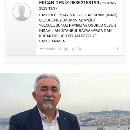
ERCAN DENİZ 05352153190
/ 23 Aralık
2023 13:37
SAYGIDEĞER SAYİN RESUL BASKANİM ÇIKMIŞ
OLDUGUNUZ BASKAN ADAYLİGİ
YOLCULUGUNUZ HAYIRLI VE UGURLU OLSUN
İNŞAALLAH İSTANBUL BAYRAMPASA DAN
KUCAK DOLUSU SELAM SEVGİ VE
SAYGILARIMLA
Yanıtla
(0)
(0)