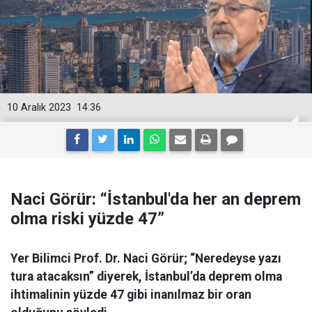
10 Aralık 2023
14:36
Naci Görür: “İstanbul'da her an deprem
olma riski yüzde 47”
Yer Bilimci Prof. Dr. Naci Görür; “Neredeyse yazı
tura atacaksın” diyerek, İstanbul’da deprem olma
ihtimalinin yüzde 47 gibi inanılmaz bir oran