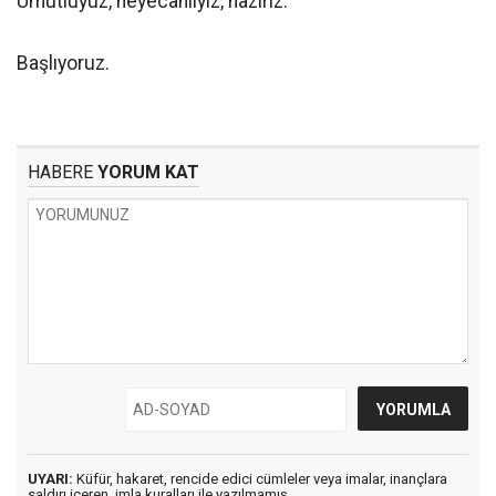
Umutluyuz, heyecanlıyız, hazırız.
Başlıyoruz.
HABERE
YORUM KAT
UYARI:
Küfür, hakaret, rencide edici cümleler veya imalar, inançlara
saldırı içeren, imla kuralları ile yazılmamış,