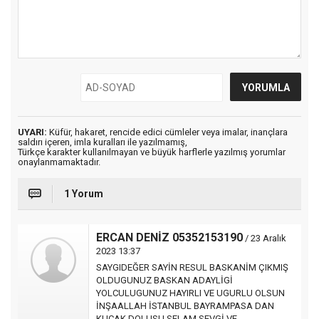
UYARI:
Küfür, hakaret, rencide edici cümleler veya imalar, inançlara
saldırı içeren, imla kuralları ile yazılmamış,
Türkçe karakter kullanılmayan ve büyük harflerle yazılmış yorumlar
onaylanmamaktadır.
1 Yorum
ERCAN DENİZ 05352153190
/ 23 Aralık
2023 13:37
SAYGIDEĞER SAYİN RESUL BASKANİM ÇIKMIŞ
OLDUGUNUZ BASKAN ADAYLİGİ
YOLCULUGUNUZ HAYIRLI VE UGURLU OLSUN
İNŞAALLAH İSTANBUL BAYRAMPASA DAN
KUCAK DOLUSU SELAM SEVGİ VE