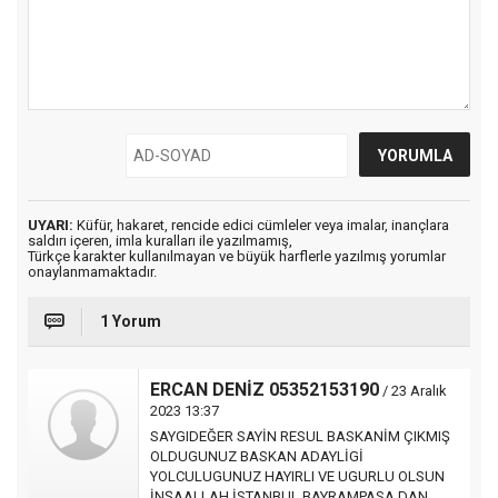
UYARI:
Küfür, hakaret, rencide edici cümleler veya imalar, inançlara
saldırı içeren, imla kuralları ile yazılmamış,
Türkçe karakter kullanılmayan ve büyük harflerle yazılmış yorumlar
onaylanmamaktadır.
1 Yorum
ERCAN DENİZ 05352153190
/ 23 Aralık
2023 13:37
SAYGIDEĞER SAYİN RESUL BASKANİM ÇIKMIŞ
OLDUGUNUZ BASKAN ADAYLİGİ
YOLCULUGUNUZ HAYIRLI VE UGURLU OLSUN
İNŞAALLAH İSTANBUL BAYRAMPASA DAN