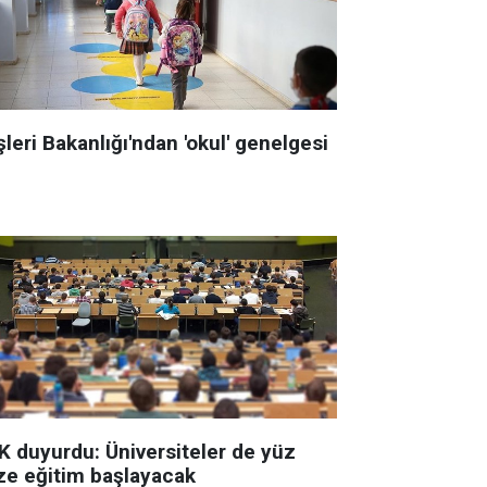
şleri Bakanlığı'ndan 'okul' genelgesi
K duyurdu: Üniversiteler de yüz
ze eğitim başlayacak