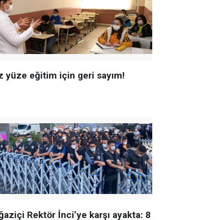
z yüze eğitim için geri sayım!
aziçi Rektör İnci’ye karşı ayakta: 8