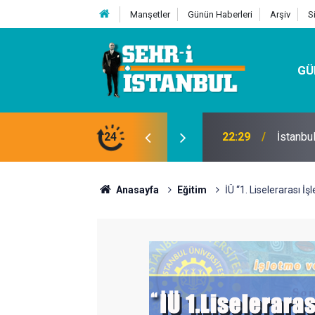
Manşetler
Günün Haberleri
Arşiv
S
GÜ
24
07:32
Kutu Si
Anasayfa
Eğitim
İÜ “1. Liselerarası 