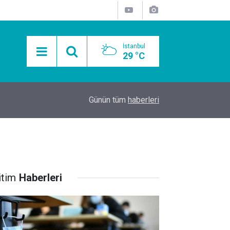
İstanbul
29 °C
15:11
Mobil Araçlarla Hayır Lokması Dağıtımının Avanta
Günün tüm
haberleri
itim
Haberleri