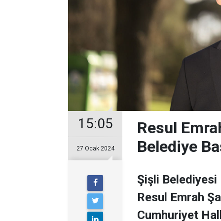
15:05
Resul Emrah
Belediye Ba
27 Ocak 2024
Şişli Belediyesi
Resul Emrah Şa
Cumhuriyet Halk