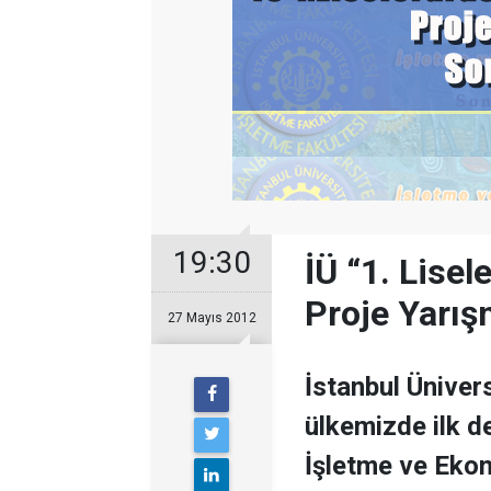
19:30
İÜ “1. Lise
Proje Yarış
27 Mayıs 2012
İstanbul Üniver
ülkemizde ilk d
İşletme ve Ekon