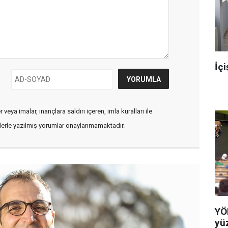
İçi
veya imalar, inançlara saldırı içeren, imla kuralları ile
flerle yazılmış yorumlar onaylanmamaktadır.
YÖ
yü