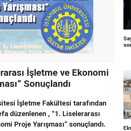
Sa
so
lerarası İşletme ve Ekonomi
ması” Sonuçlandı
sitesi İşletme Fakültesi tarafından
efa düzenlenen , “1. Liselerarası
omi Proje Yarışması” sonuçlandı.
Ek