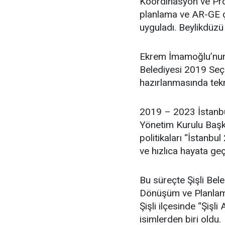
Koordinasyon ve Proj
planlama ve AR-GE ça
uyguladı. Beylikdüzü
Ekrem İmamoğlu’nun 
Belediyesi 2019 Seçim
hazırlanmasında tekn
2019 – 2023 İstanbu
Yönetim Kurulu Başka
politikaları “İstanbul
ve hızlıca hayata geç
Bu süreçte Şişli Bel
Dönüşüm ve Planlama
Şişli ilçesinde “Şişl
isimlerden biri oldu.