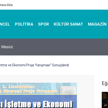
itene Ekle
NCEL
POLITIKA
SPOR
KÜLTÜR SANAT
MAGAZIN
hirbazı ile Estetik, Dayanıklı ve Çevre Dostu Ambalaj
İşletme ve Ekonomi Proje Yarışması” Sonuçlandı
Eğ