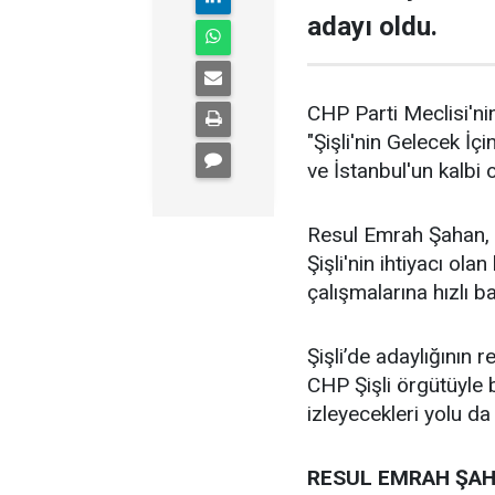
adayı oldu.
CHP Parti Meclisi'nin
"Şişli'nin Gelecek İçi
ve İstanbul'un kalbi ol
Resul Emrah Şahan, Ş
Şişli'nin ihtiyacı ola
çalışmalarına hızlı b
Şişli’de adaylığının
CHP Şişli örgütüyle
izleyecekleri yolu da
RESUL EMRAH ŞAH