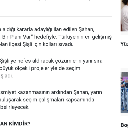
 aldığı kararla adaylığı ilan edilen Şahan,
n Bir Planı Var" hedefiyle, Türkiye'nin en gelişmiş
Yü
an ilçesi Şişli için kolları sıvadı.
işli'ye nefes aldıracak çözümlerin yanı sıra
n büyük ölçekli projeleriyle de seçim
aşladı.
 resmiyet kazanmasının ardından Şahan, yarın
 buluşarak seçim çalışmaları kapsamında
 belirleyecek.
AN KİMDİR?
Boğ