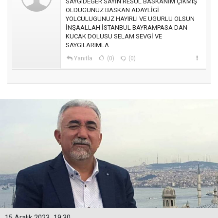
SAYGIDEĞER SAYİN RESUL BASKANİM ÇIKMIŞ
OLDUGUNUZ BASKAN ADAYLİGİ
YOLCULUGUNUZ HAYIRLI VE UGURLU OLSUN
İNŞAALLAH İSTANBUL BAYRAMPASA DAN
KUCAK DOLUSU SELAM SEVGİ VE
SAYGILARIMLA
Yanıtla
(0)
(0)
15 Aralık 2023
19:30