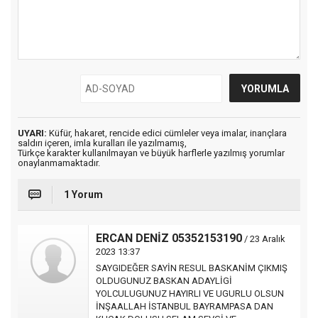
UYARI:
Küfür, hakaret, rencide edici cümleler veya imalar, inançlara
saldırı içeren, imla kuralları ile yazılmamış,
Türkçe karakter kullanılmayan ve büyük harflerle yazılmış yorumlar
onaylanmamaktadır.
1 Yorum
ERCAN DENİZ 05352153190
/ 23 Aralık
2023 13:37
SAYGIDEĞER SAYİN RESUL BASKANİM ÇIKMIŞ
OLDUGUNUZ BASKAN ADAYLİGİ
YOLCULUGUNUZ HAYIRLI VE UGURLU OLSUN
İNŞAALLAH İSTANBUL BAYRAMPASA DAN