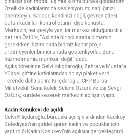
cihazlar son model. Eşimle kızımı buraya gönderdim.
Özellikle kadınlarımıza sesleniyorum; sağlığınızı
önemseyin. Sadece kendinizi değil, çevrenizdeki
bütün kadınları kontrol ettirin'' diye konuştu.
Merkezin, her şeyiyle yeni bir merkez olduğunu dile
getiren Öztürk, ''Aslında birinci sırada olmamız
gerekirken, bizim onda birimiz kadar proje
üretmeyenler birinci sırada gösteriliyorlar. Bunu
hazmetmemiz mümkün değil'' dedi.
Açılış töreninde Selvi Kılıçdaroğlu, Zehra ve Mustafa
Yüksel çiftine katkılarından dolayı plaket verdi.
Törende daha sonra Kılıçdaroğlu, CHP Bursa
Milletvekili Sena Kaleli, Selami Öztürk ve eşi Sevgi
Öztürk, kurdele keserek merkezin açılışını yaptı.
Kadın Konukevi de açıldı
Selvi Kılıçdaroğlu, buradaki açılışın ardından Kadıköy
Belediyesi'nin şiddet gören kadın ve çocuklar için
yaptırdığı Kadın Konukevi'nin açılışını gerçekleştirdi.