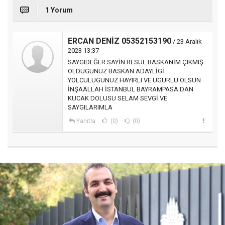
1 Yorum
ERCAN DENİZ 05352153190
/ 23 Aralık
2023 13:37
SAYGIDEĞER SAYİN RESUL BASKANİM ÇIKMIŞ
OLDUGUNUZ BASKAN ADAYLİGİ
YOLCULUGUNUZ HAYIRLI VE UGURLU OLSUN
İNŞAALLAH İSTANBUL BAYRAMPASA DAN
KUCAK DOLUSU SELAM SEVGİ VE
SAYGILARIMLA
Yanıtla
(0)
(0)