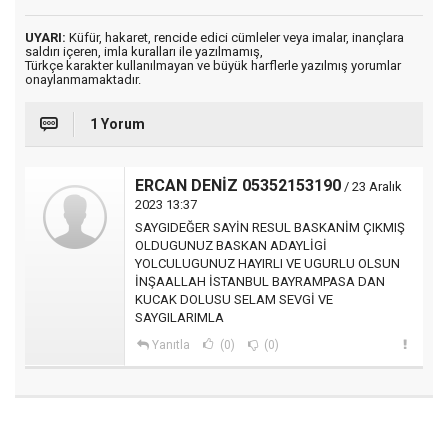
UYARI:
Küfür, hakaret, rencide edici cümleler veya imalar, inançlara
saldırı içeren, imla kuralları ile yazılmamış,
Türkçe karakter kullanılmayan ve büyük harflerle yazılmış yorumlar
onaylanmamaktadır.
1 Yorum
ERCAN DENİZ 05352153190
/ 23 Aralık
2023 13:37
SAYGIDEĞER SAYİN RESUL BASKANİM ÇIKMIŞ
OLDUGUNUZ BASKAN ADAYLİGİ
YOLCULUGUNUZ HAYIRLI VE UGURLU OLSUN
İNŞAALLAH İSTANBUL BAYRAMPASA DAN
KUCAK DOLUSU SELAM SEVGİ VE
SAYGILARIMLA
Yanıtla
(0)
(0)