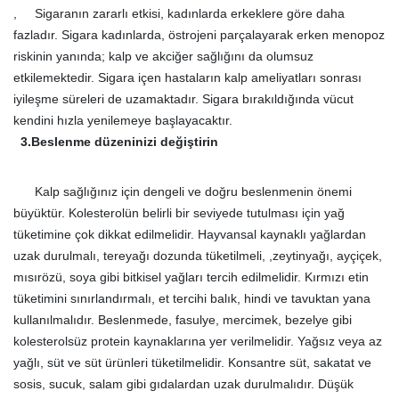
, Sigaranın zararlı etkisi, kadınlarda erkeklere göre daha
fazladır. Sigara kadınlarda, östrojeni parçalayarak erken menopoz
riskinin yanında; kalp ve akciğer sağlığını da olumsuz
etkilemektedir. Sigara içen hastaların kalp ameliyatları sonrası
iyileşme süreleri de uzamaktadır. Sigara bırakıldığında vücut
kendini hızla yenilemeye başlayacaktır.
3.Beslenme düzeninizi değiştirin
Kalp sağlığınız için dengeli ve doğru beslenmenin önemi
büyüktür. Kolesterolün belirli bir seviyede tu
tulması için yağ
tüketimine çok dikkat edilmelidir. Hayvansal kaynaklı yağlardan
uzak durulmalı, tereyağı dozunda tüketilmeli, ,zeytinyağı, ayçiçek,
mısırözü, soya gibi bitkisel yağları tercih edilmelidir. Kırmızı et
in
tüketimini sınırlandırmalı, et tercihi balık, hindi ve tavuktan yana
kullanılmalıdır. Beslenmede, fasulye, mercimek, bezelye gibi
kolesterolsüz protein kaynaklarına yer verilmelidir. Yağsız veya az
yağlı, süt ve süt ürünleri tüketilmelidir. Konsantre süt, sakatat ve
sosis, sucuk, salam gibi gıdalardan uzak durulmalıdır. Düşük