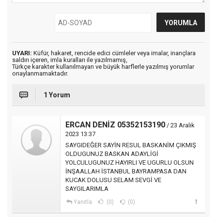
UYARI:
Küfür, hakaret, rencide edici cümleler veya imalar, inançlara
saldırı içeren, imla kuralları ile yazılmamış,
Türkçe karakter kullanılmayan ve büyük harflerle yazılmış yorumlar
onaylanmamaktadır.
1 Yorum
ERCAN DENİZ 05352153190
/ 23 Aralık
2023 13:37
SAYGIDEĞER SAYİN RESUL BASKANİM ÇIKMIŞ
OLDUGUNUZ BASKAN ADAYLİGİ
YOLCULUGUNUZ HAYIRLI VE UGURLU OLSUN
İNŞAALLAH İSTANBUL BAYRAMPASA DAN
KUCAK DOLUSU SELAM SEVGİ VE
SAYGILARIMLA
Yanıtla
(0)
(0)