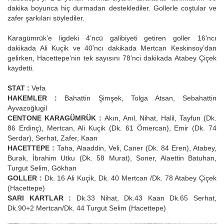
dakika boyunca hiç durmadan desteklediler. Gollerle coştular ve
zafer şarkıları söylediler.
Karagümrük’e ligdeki 4’ncü galibiyeti getiren goller 16’ncı
dakikada Ali Kuçik ve 40’ncı dakikada Mertcan Keskinsoy’dan
gelirken, Hacettepe'nin tek sayısını 78’nci dakikada Atabey Çiçek
kaydetti.
STAT :
Vefa
HAKEMLER :
Bahattin Şimşek, Tolga Atsan, Sebahattin
Ayvazoğlugil
CENTONE KARAGÜMRÜK :
Akın, Anıl, Nihat, Halil, Tayfun (Dk.
86 Erdinç), Mertcan, Ali Kuçik (Dk. 61 Ömercan), Emir (Dk. 74
Serdar), Serhat, Zafer, Kaan
HACETTEPE :
Taha, Alaaddin, Veli, Caner (Dk. 84 Eren), Atabey,
Burak, İbrahim Utku (Dk. 58 Murat), Soner, Alaettin Batuhan,
Turgut Selim, Gökhan
GOLLER :
Dk. 16 Ali Kuçik, Dk. 40 Mertcan /Dk. 78 Atabey Çiçek
(Hacettepe)
SARI KARTLAR :
Dk.33 Nihat, Dk.43 Kaan Dk.65 Serhat,
Dk.90+2 Mertcan/Dk. 44 Turgut Selim (Hacettepe)