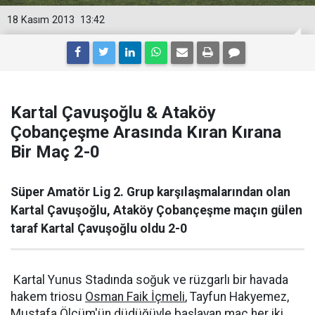
18 Kasım 2013
13:42
Kartal Çavuşoğlu & Ataköy
Çobançeşme Arasında Kıran Kırana
Bir Maç 2-0
Süper Amatör Lig 2. Grup karşılaşmalarından olan
Kartal Çavuşoğlu, Ataköy Çobançeşme maçın gülen
taraf Kartal Çavuşoğlu oldu 2-0
Kartal Yunus Stadında soğuk ve rüzgarlı bir havada
hakem triosu
Osman Faik İçmeli
, Tayfun Hakyemez,
Mustafa Ölçüm'ün düdüğüyle başlayan maç her iki