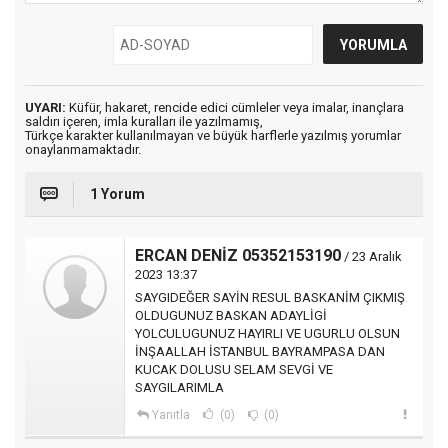
UYARI:
Küfür, hakaret, rencide edici cümleler veya imalar, inançlara
saldırı içeren, imla kuralları ile yazılmamış,
Türkçe karakter kullanılmayan ve büyük harflerle yazılmış yorumlar
onaylanmamaktadır.
1 Yorum
ERCAN DENİZ 05352153190
/ 23 Aralık
2023 13:37
SAYGIDEĞER SAYİN RESUL BASKANİM ÇIKMIŞ
OLDUGUNUZ BASKAN ADAYLİGİ
YOLCULUGUNUZ HAYIRLI VE UGURLU OLSUN
İNŞAALLAH İSTANBUL BAYRAMPASA DAN
KUCAK DOLUSU SELAM SEVGİ VE
SAYGILARIMLA
Yanıtla
(0)
(0)