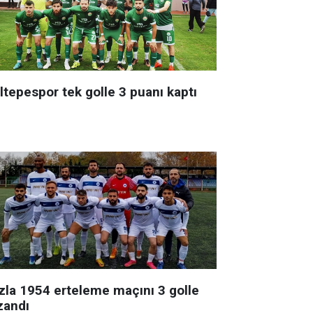
ltepespor tek golle 3 puanı kaptı
zla 1954 erteleme maçını 3 golle
zandı