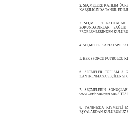
2. SEÇMELERE KATILIM ÜCRE
KARŞILIĞINDA TAHSİL EDİLİ
3. SEÇMELERE KATILACAK
ZORUNDADIRLAR. SAĞLIK
PROBLEMLERİNDEN KULÜBÜ
4. SEÇMELER KARTALSPOR A
5. HER SPORCU FUTBOLCU K
6. SEÇMELER TOPLAM 3 
3.ANTRENMANA SEÇİLEN SP
7. SEÇMELERİN SONUÇLAR
www.kartalsporaltyapi.com S
8. YANINIZDA KIYMETLİ 
EŞYALARDAN KULÜBÜMÜZ S