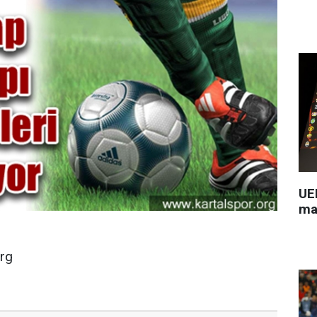
UEF
ma
org