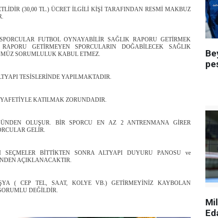
TLİDİR (30,00 TL.) ÜCRET İLGİLİ KİŞİ TARAFINDAN RESMİ MAKBUZ
R.
 SPORCULAR FUTBOL OYNAYABİLİR SAĞLIK RAPORU GETİRMEK
 RAPORU GETİRMEYEN SPORCULARIN DOĞABİLECEK SAĞLIK
Be
MÜZ SORUMLULUK KABUL ETMEZ.
pe
LTYAPI TESİSLERİNDE YAPILMAKTADIR.
IYAFETİYLE KATILMAK ZORUNDADIR.
GÜNDEN OLUŞUR. BİR SPORCU EN AZ 2 ANTRENMANA GİRER
ORCULAR GELİR.
I SEÇMELER BİTTİKTEN SONRA ALTYAPI DUYURU PANOSU ve
İTESİNDEN AÇIKLANACAKTIR.
EŞYA ( CEP TEL, SAAT, KOLYE VB.) GETİRMEYİNİZ KAYBOLAN
ORUMLU DEĞİLDİR.
Mi
Ed