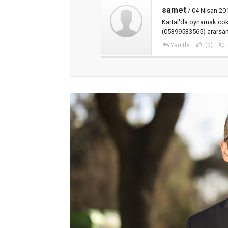
samet
/ 04 Nisan 20
Kartal'da oynamak cok
(05399533565) ararsan
Yanıtla
(0)