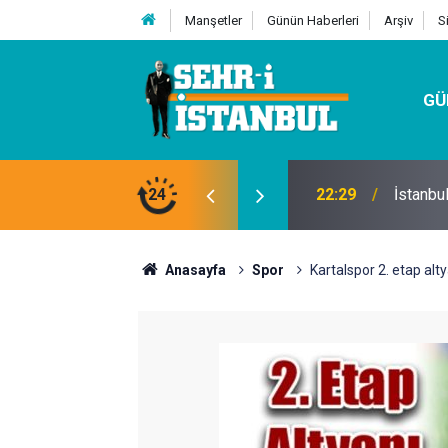
Manşetler
Günün Haberleri
Arşiv
S
GÜ
24
07:32
Kutu Si
Anasayfa
Spor
Kartalspor 2. etap alty