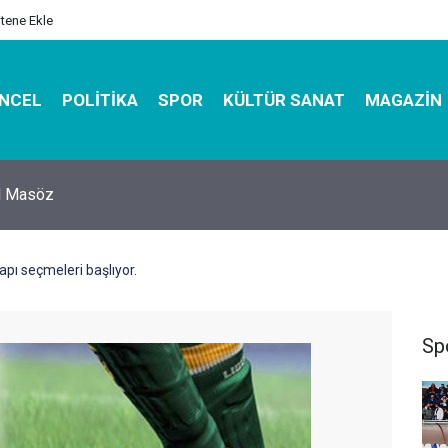
itene Ekle
NCEL
POLITIKA
SPOR
KÜLTÜR SANAT
MAGAZIN
hirbazı ile Estetik, Dayanıklı ve Çevre Dostu Ambalaj
apı seçmeleri başlıyor.
Sp