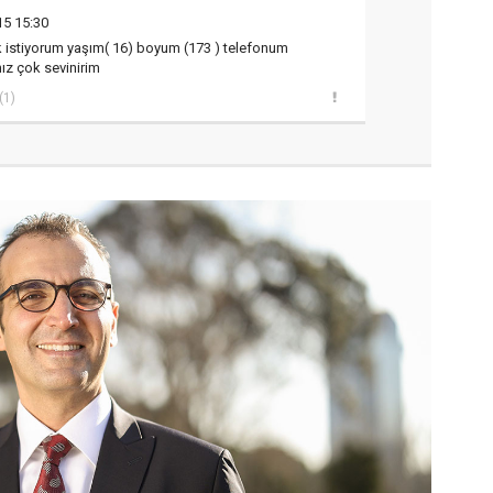
15 15:30
 istiyorum yaşım( 16) boyum (173 ) telefonum
ız çok sevinirim
(1)