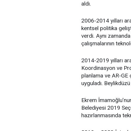
aldı.
2006-2014 yılları ara
kentsel politika geli
verdi. Aynı zamanda 
çalışmalarının teknol
2014-2019 yılları ar
Koordinasyon ve Proj
planlama ve AR-GE ça
uyguladı. Beylikdüzü
Ekrem İmamoğlu’nun 
Belediyesi 2019 Seçim
hazırlanmasında tekn