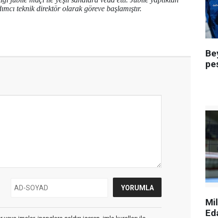
mcı teknik direktör olarak göreve başlamıştır.
Be
pe
Mi
Ed