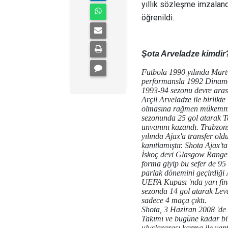
yıllık sözleşme imzaland
öğrenildi.
Şota Arveladze kimdir
Futbola 1990 yılında Martv
performansla 1992 Dinamo T
1993-94 sezonu devre aras
Arçil Arveladze ile birlik
olmasına rağmen mükemmel
sezonunda 25 gol atarak Ta
unvanını kazandı. Trabzons
yılında Ajax'a transfer oldu
kanıtlamıştır. Shota Ajax'
İskoç devi Glasgow Rangers
forma giyip bu sefer de 95
parlak dönemini geçirdiği
UEFA Kupası 'nda yarı fina
sezonda 14 gol atarak Lev
sadece 4 maça çıktı.
Shota, 3 Haziran 2008 'de T
Takımı ve bugüne kadar bir
uluslararası karma ile yaptı