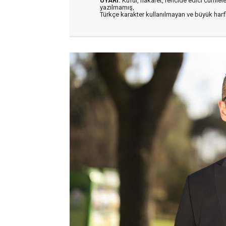
UYARI:
Küfür, hakaret, rencide edici cümleler 
yazılmamış,
Türkçe karakter kullanılmayan ve büyük har