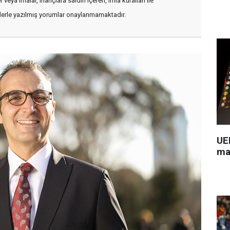
veya imalar, inançlara saldırı içeren, imla kuralları ile
flerle yazılmış yorumlar onaylanmamaktadır.
UEF
ma