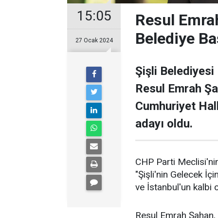
15:05
Resul Emrah
Belediye Ba
27 Ocak 2024
Şişli Belediyesi
Resul Emrah Şa
Cumhuriyet Halk
adayı oldu.
CHP Parti Meclisi'nin
"Şişli'nin Gelecek İçi
ve İstanbul'un kalbi ol
Resul Emrah Şahan, Ş