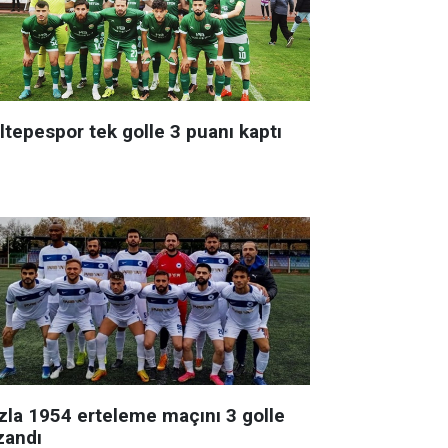
ltepespor tek golle 3 puanı kaptı
zla 1954 erteleme maçını 3 golle
zandı