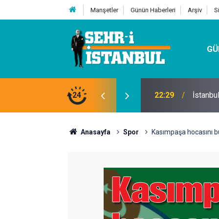
Manşetler
Günün Haberleri
Arşiv
S
GÜ
24
07:32
Kutu Si
Anasayfa
Spor
Kasımpaşa hocasını b