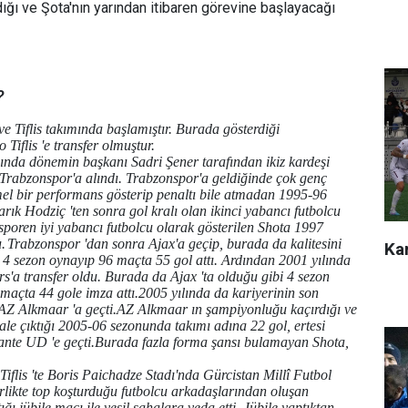
ığı ve Şota'nın yarından itibaren görevine başlayacağı
?
e Tiflis takımında başlamıştır. Burada gösterdiği
iflis 'e transfer olmuştur.
ında dönemin başkanı Sadri Şener tarafından ikiz kardeşi
te Trabzonspor'a alındı. Trabzonspor'a geldiğinde çok genç
 bir performans gösterip penaltı bile atmadan 1995-96
rık Hodziç 'ten sonra gol kralı olan ikinci yabancı futbolcu
poren iyi yabancı futbolcu olarak gösterilen Shota 1997
.
Trabzonspor 'dan sonra Ajax'a geçip, burada da kalitesini
Kar
ta 4 sezon oynayıp 96 maçta 55 gol attı. Ardından 2001 yılında
'a transfer oldu. Burada da Ajax 'ta olduğu gibi 4 sezon
 maçta 44 gole imza attı.2005 yılında da kariyerinin son
 AZ Alkmaar 'a geçti.AZ Alkmaar ın şampiyonluğu kaçırdığı ve
le çıktığı 2005-06 sezonunda takımı adına 22 gol, ertesi
ante UD 'e geçti.Burada fazla forma şansı bulamayan Shota,
iflis 'te Boris Paichadze Stadı'nda Gürcistan Millî Futbol
likte top koşturduğu futbolcu arkadaşlarından oluşan
ğı jübile maçı ile yeşil sahalara veda etti. Jübile yaptıktan