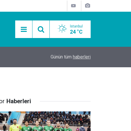
İstanbul
24 °C
15:11
Mobil Araçlarla Hayır Lokması Dağıtımının Avanta
Günün tüm
haberleri
or
Haberleri