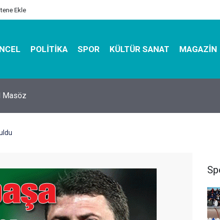
itene Ekle
NCEL
POLITIKA
SPOR
KÜLTÜR SANAT
MAGAZIN
hirbazı ile Estetik, Dayanıklı ve Çevre Dostu Ambalaj
uldu
Sp