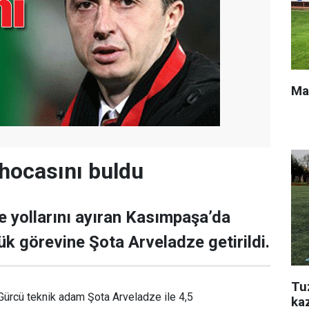
Ma
hocasını buldu
le yollarını ayıran Kasımpaşa’da
ük görevine Şota Arveladze getirildi.
Tu
Gürcü teknik adam Şota Arveladze ile 4,5
ka