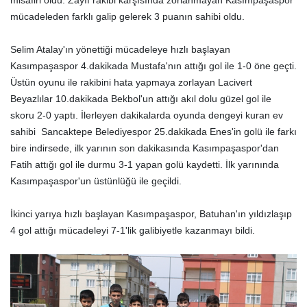
misafiri oldu. Zayıf rakibi karşısında zorlanmayan Kasımpaşaspor
mücadeleden farklı galip gelerek 3 puanın sahibi oldu.
Selim Atalay'ın yönettiği mücadeleye hızlı başlayan
Kasımpaşaspor 4.dakikada Mustafa'nın attığı gol ile 1-0 öne geçti.
Üstün oyunu ile rakibini hata yapmaya zorlayan Lacivert
Beyazlılar 10.dakikada Bekbol'un attığı akıl dolu güzel gol ile
skoru 2-0 yaptı. İlerleyen dakikalarda oyunda dengeyi kuran ev
sahibi Sancaktepe Belediyespor 25.dakikada Enes'in golü ile farkı
bire indirsede, ilk yarının son dakikasında Kasımpaşaspor'dan
Fatih attığı gol ile durmu 3-1 yapan golü kaydetti. İlk yarınında
Kasımpaşaspor'un üstünlüğü ile geçildi.
İkinci yarıya hızlı başlayan Kasımpaşaspor, Batuhan'ın yıldızlaşıp
4 gol attığı mücadeleyi 7-1'lik galibiyetle kazanmayı bildi.