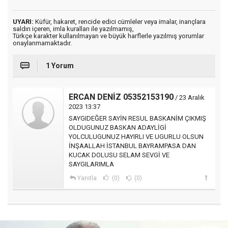
UYARI:
Küfür, hakaret, rencide edici cümleler veya imalar, inançlara
saldırı içeren, imla kuralları ile yazılmamış,
Türkçe karakter kullanılmayan ve büyük harflerle yazılmış yorumlar
onaylanmamaktadır.
1 Yorum
ERCAN DENİZ 05352153190
/ 23 Aralık
2023 13:37
SAYGIDEĞER SAYİN RESUL BASKANİM ÇIKMIŞ
OLDUGUNUZ BASKAN ADAYLİGİ
YOLCULUGUNUZ HAYIRLI VE UGURLU OLSUN
İNŞAALLAH İSTANBUL BAYRAMPASA DAN
KUCAK DOLUSU SELAM SEVGİ VE
SAYGILARIMLA
Yanıtla
(0)
(0)