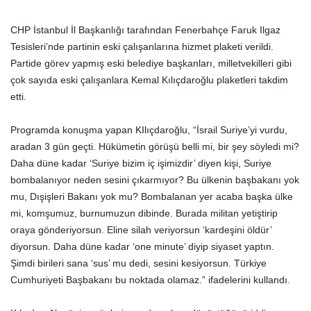
CHP İstanbul İl Başkanlığı tarafından Fenerbahçe Faruk Ilgaz
Tesisleri’nde partinin eski çalışanlarına hizmet plaketi verildi.
Partide görev yapmış eski belediye başkanları, milletvekilleri gibi
çok sayıda eski çalışanlara Kemal Kılıçdaroğlu plaketleri takdim
etti.
Programda konuşma yapan KIlıçdaroğlu, “İsrail Suriye’yi vurdu,
aradan 3 gün geçti. Hükümetin görüşü belli mi, bir şey söyledi mi?
Daha düne kadar ‘Suriye bizim iç işimizdir’ diyen kişi, Suriye
bombalanıyor neden sesini çıkarmıyor? Bu ülkenin başbakanı yok
mu, Dışişleri Bakanı yok mu? Bombalanan yer acaba başka ülke
mi, komşumuz, burnumuzun dibinde. Burada militan yetiştirip
oraya gönderiyorsun. Eline silah veriyorsun ‘kardeşini öldür’
diyorsun. Daha düne kadar ‘one minute’ diyip siyaset yaptın.
Şimdi birileri sana ‘sus’ mu dedi, sesini kesiyorsun. Türkiye
Cumhuriyeti Başbakanı bu noktada olamaz.” ifadelerini kullandı.