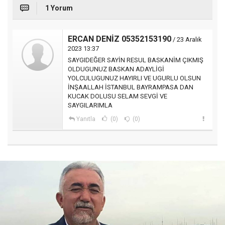
1 Yorum
ERCAN DENİZ 05352153190
/ 23 Aralık
2023 13:37
SAYGIDEĞER SAYİN RESUL BASKANİM ÇIKMIŞ
OLDUGUNUZ BASKAN ADAYLİGİ
YOLCULUGUNUZ HAYIRLI VE UGURLU OLSUN
İNŞAALLAH İSTANBUL BAYRAMPASA DAN
KUCAK DOLUSU SELAM SEVGİ VE
SAYGILARIMLA
Yanıtla
(0)
(0)