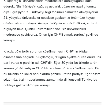
Kılıçdaroğlu, üniversitelerin medreselere dönüştüğünü iddia
ederek, “Biz Türkiye’yi çağdaş uygarlık düzeyine nasıl çıkarırız
diye uğraşıyoruz. Türkiye’yi bilgi toplumu olmaktan alıkoyuyorlar.
21. yüzyılda üniversiteler sessizse şapkamızı önümüze koyup
düşünmek zorundayız. Avrupa Birliğinin en güçlü ülkesi, en hızlı
büyüyen ülke. Çünkü üniversiteleri var. Biz üniversiteleri
medreseye çeviriyoruz. Onun için CHP’li olmak zordur.” şeklinde
konuştu.
Kılıçdaroğlu terör sorunun çözülmemesini CHP’nin iktidar
olmamasına bağladı. Kılıçdaroğlu, “Bugün ayakta duran onurlu bir
parti varsa o partinin adı CHP’dir. Eğer 30 yıldır bu ülkede terör
sorunu çözülmediyse CHP iktidar olmadığı için çözülmemiştir. Biz
bu ülkenin en kalıcı sorunlarına çözüm üreten partiyiz. Eğer bizim
sözümüz, bizim raporlarımız zamanında dinlenseydi Türkiye bu
noktaya gelmezdi.” diye konuştu