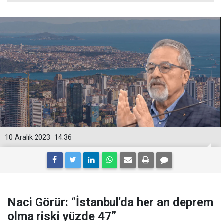
10 Aralık 2023
14:36
Naci Görür: “İstanbul'da her an deprem
olma riski yüzde 47”