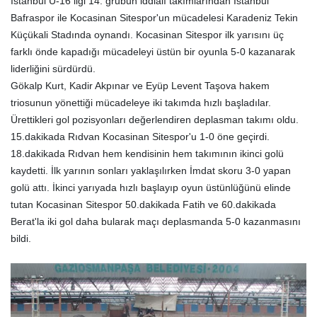
İstanbul U-16 ligi 14. grubun iddialı takımlarından İstanbul
Bafraspor ile Kocasinan Sitespor'un mücadelesi Karadeniz Tekin
Küçükali Stadında oynandı. Kocasinan Sitespor ilk yarısını üç
farklı önde kapadığı mücadeleyi üstün bir oyunla 5-0 kazanarak
liderliğini sürdürdü.
Gökalp Kurt, Kadir Akpınar ve Eyüp Levent Taşova hakem
triosunun yönettiği mücadeleye iki takımda hızlı başladılar.
Ürettikleri gol pozisyonları değerlendiren deplasman takımı oldu.
15.dakikada Rıdvan Kocasinan Sitespor'u 1-0 öne geçirdi.
18.dakikada Rıdvan hem kendisinin hem takımının ikinci golü
kaydetti. İlk yarının sonları yaklaşılırken İmdat skoru 3-0 yapan
golü attı. İkinci yarıyada hızlı başlayıp oyun üstünlüğünü elinde
tutan Kocasinan Sitespor 50.dakikada Fatih ve 60.dakikada
Berat'la iki gol daha bularak maçı deplasmanda 5-0 kazanmasını
bildi.