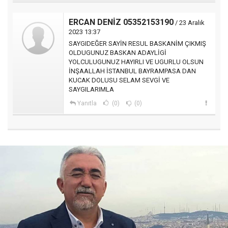
ERCAN DENİZ 05352153190
/ 23 Aralık
2023 13:37
SAYGIDEĞER SAYİN RESUL BASKANİM ÇIKMIŞ
OLDUGUNUZ BASKAN ADAYLİGİ
YOLCULUGUNUZ HAYIRLI VE UGURLU OLSUN
İNŞAALLAH İSTANBUL BAYRAMPASA DAN
KUCAK DOLUSU SELAM SEVGİ VE
SAYGILARIMLA
Yanıtla
(0)
(0)