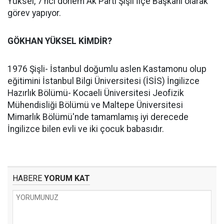
Yüksel, 7’nci dönem Ak Parti Şişli İlçe Başkanı olarak
görev yapıyor.
GÖKHAN YÜKSEL KİMDİR?
1976 Şişli- İstanbul doğumlu aslen Kastamonu olup
eğitimini İstanbul Bilgi Üniversitesi (İSİS) İngilizce
Hazırlık Bölümü- Kocaeli Üniversitesi Jeofizik
Mühendisliği Bölümü ve Maltepe Üniversitesi
Mimarlık Bölümü'nde tamamlamış iyi derecede
İngilizce bilen evli ve iki çocuk babasıdır.
HABERE
YORUM KAT