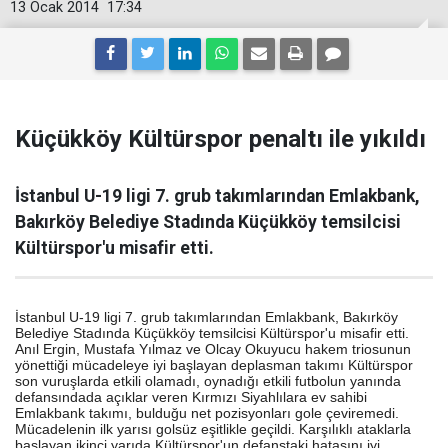
13 Ocak 2014
17:34
Küçükköy Kültürspor penaltı ile yıkıldı
İstanbul U-19 ligi 7. grub takımlarından Emlakbank,
Bakırköy Belediye Stadında Küçükköy temsilcisi
Kültürspor'u misafir etti.
İstanbul U-19 ligi 7. grub takımlarından Emlakbank, Bakırköy
Belediye Stadında Küçükköy temsilcisi Kültürspor'u misafir etti.
Anıl Ergin, Mustafa Yılmaz ve Olcay Okuyucu hakem triosunun
yönettiği mücadeleye iyi başlayan deplasman takımı Kültürspor
son vuruşlarda etkili olamadı, oynadığı etkili futbolun yanında
defansındada açıklar veren Kırmızı Siyahlılara ev sahibi
Emlakbank takımı, bulduğu net pozisyonları gole çeviremedi.
Mücadelenin ilk yarısı golsüz eşitlikle geçildi. Karşılıklı ataklarla
başlayan ikinci yarıda Kültürspor'un defanstaki hatasını iyi