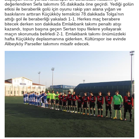
değerlendiren Sefa takımını 55.dakikada öne geçirdi. Yediği golün
etkisi ile beraberlik golü için oyunu rakip yarı alana yığan ve
baskılarını arttıran Küçükköy temsilcisi 78.dakikada Tolga'nın
attığı gol ile beraberliği yakaladı 1-1. Herkes maç berabere
bitecek derken son dakikada Emlakbank takımı penaltı atışı
kazandı, topun başına geçen Sertan topu filelere yollayarak
maçın skorunuda belirledi 2-1. Emlakbank takımı önümüzdeki
hafta Küçükköy deplasmanına giderken, Kültürspor ise evinde
Alibeyköy Parseller takımını misafir edecek.