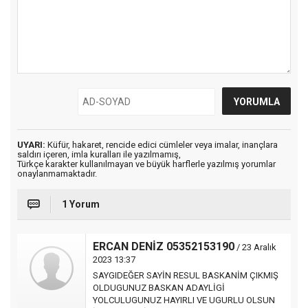
UYARI:
Küfür, hakaret, rencide edici cümleler veya imalar, inançlara
saldırı içeren, imla kuralları ile yazılmamış,
Türkçe karakter kullanılmayan ve büyük harflerle yazılmış yorumlar
onaylanmamaktadır.
1 Yorum
ERCAN DENİZ 05352153190
/ 23 Aralık
2023 13:37
SAYGIDEĞER SAYİN RESUL BASKANİM ÇIKMIŞ
OLDUGUNUZ BASKAN ADAYLİGİ
YOLCULUGUNUZ HAYIRLI VE UGURLU OLSUN