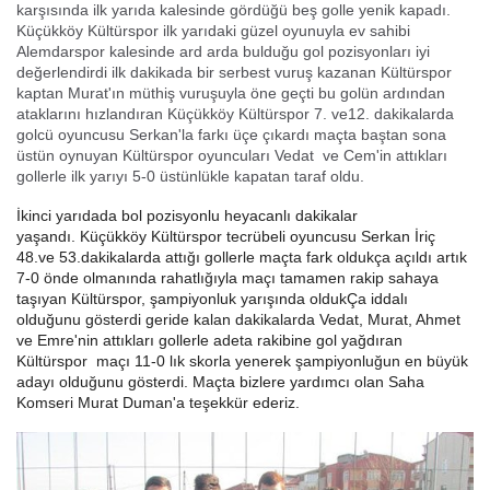
karşısında ilk yarıda kalesinde gördüğü beş golle yenik kapadı.
Küçükköy Kültürspor ilk yarıdaki güzel oyunuyla ev sahibi
Alemdarspor kalesinde ard arda bulduğu gol pozisyonları iyi
değerlendirdi ilk dakikada bir serbest vuruş kazanan Kültürspor
kaptan Murat'ın müthiş vuruşuyla öne geçti bu golün ardından
ataklarını hızlandıran Küçükköy Kültürspor 7. ve12. dakikalarda
golcü oyuncusu Serkan'la farkı üçe çıkardı maçta baştan sona
üstün oynuyan Kültürspor oyuncuları Vedat ve Cem'in attıkları
gollerle ilk yarıyı 5-0 üstünlükle kapatan taraf oldu.
İkinci yarıdada bol pozisyonlu heyacanlı dakikalar
yaşandı.
Küçükköy Kültürspor tecrübeli oyuncusu Serkan İriç
48.ve 53.dakikalarda attığı gollerle maçta fark oldukça açıldı artık
7-0 önde olmanında rahatlığıyla maçı tamamen rakip sahaya
taşıyan Kültürspor, şampiyonluk yarışında oldukÇa iddalı
olduğunu gösterdi geride kalan dakikalarda Vedat, Murat, Ahmet
ve Emre'nin attıkları gollerle adeta rakibine gol yağdıran
Kültürspor maçı 11-0 lık skorla yenerek şampiyonluğun en büyük
adayı olduğunu gösterdi. Maçta bizlere yardımcı olan Saha
Komseri Murat Duman'a teşekkür ederiz.