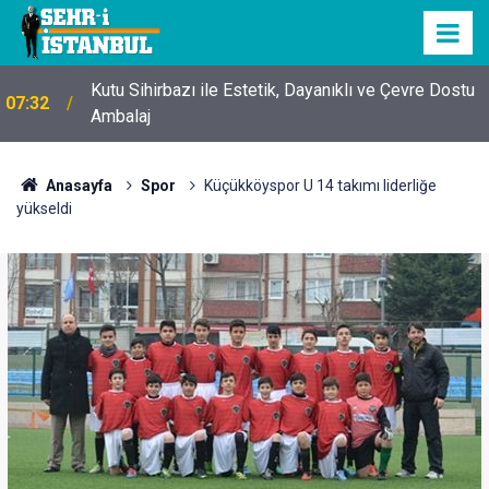
Kutu Sihirbazı ile Estetik, Dayanıklı ve Çevre Dostu
07:32
Ambalaj
Anasayfa
Spor
Küçükköyspor U 14 takımı liderliğe
yükseldi