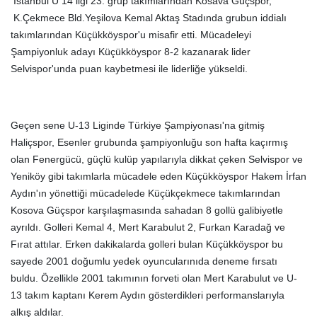
İstanbul U 14 ligi 23. grup takımlarından Kosava Güçspor,
K.Çekmece Bld.Yeşilova Kemal Aktaş Stadında grubun iddialı
takımlarından Küçükköyspor'u misafir etti. Mücadeleyi
Şampiyonluk adayı Küçükköyspor 8-2 kazanarak lider
Selvispor'unda puan kaybetmesi ile liderliğe yükseldi.
Geçen sene U-13 Liginde Türkiye Şampiyonası'na gitmiş
Haliçspor, Esenler grubunda şampiyonluğu son hafta kaçırmış
olan Fenergücü, güçlü kulüp yapılarıyla dikkat çeken Selvispor ve
Yeniköy gibi takımlarla mücadele eden Küçükköyspor Hakem İrfan
Aydın'ın yönettiği mücadelede
Küçükçekmece takımlarından
Kosova Güçspor karşılaşmasında sahadan 8 gollü galibiyetle
ayrıldı. Golleri Kemal 4, Mert Karabulut 2, Furkan Karadağ ve
Fırat attılar. Erken dakikalarda golleri bulan Küçükköyspor bu
sayede 2001 doğumlu yedek oyuncularınıda deneme fırsatı
buldu. Özellikle 2001 takımının forveti olan Mert Karabulut ve U-
13 takım kaptanı Kerem Aydın gösterdikleri performanslarıyla
alkış aldılar.