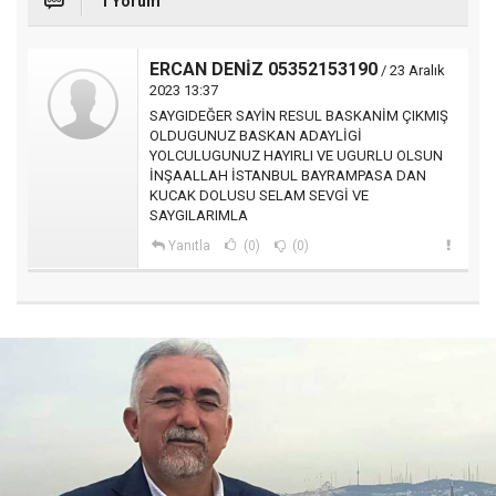
1 Yorum
ERCAN DENİZ 05352153190
/ 23 Aralık
2023 13:37
SAYGIDEĞER SAYİN RESUL BASKANİM ÇIKMIŞ
OLDUGUNUZ BASKAN ADAYLİGİ
YOLCULUGUNUZ HAYIRLI VE UGURLU OLSUN
İNŞAALLAH İSTANBUL BAYRAMPASA DAN
KUCAK DOLUSU SELAM SEVGİ VE
SAYGILARIMLA
Yanıtla
(0)
(0)