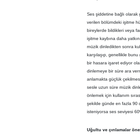
Ses şiddetine bağlı olarak g
verilen bölümdeki işitme h
bireylerde bildikleri veya f
işitme kaybına daha yatkın 
müzik dinledikten sonra kul
karşılaşıp, genellikle bunu 
bir hasara işaret ediyor ol
dinlemeye bir süre ara ver
anlamakta güçlük çekilmes
sesle uzun süre müzik dinl
önlemek için kullanım sıra
şekilde günde en fazla 90
isteniyorsa ses seviyesi 6
Uğultu ve çınlamalar ö