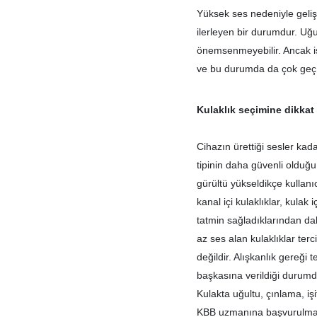
Yüksek ses nedeniyle gelişe
ilerleyen bir durumdur. Uğul
önemsenmeyebilir. Ancak işi
ve bu durumda da çok geç k
Kulaklık seçimine dikkat
Cihazın ürettiği sesler kada
tipinin daha güvenli olduğu
gürültü yükseldikçe kullanıc
kanal içi kulaklıklar, kula
tatmin sağladıklarından da
az ses alan kulaklıklar terc
değildir. Alışkanlık gereği t
başkasına verildiği durumda
Kulakta uğultu, çınlama, iş
KBB uzmanına başvurulmal