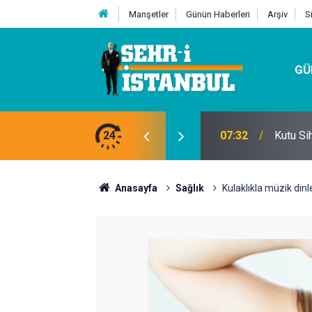
Manşetler
Günün Haberleri
Arşiv
S
GÜ
24
07:32
Kutu Si
Anasayfa
Sağlık
Kulaklıkla müzik dinl