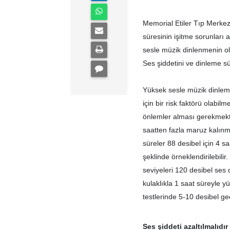
Memorial Etiler Tıp Merkez
süresinin işitme sorunları 
sesle müzik dinlenmenin olu
Ses şiddetini ve dinleme sü
Yüksek sesle müzik dinleme
için bir risk faktörü olabilm
önlemler alması gerekmekte
saatten fazla maruz kalınm
süreler 88 desibel için 4 sa
şeklinde örneklendirilebili
seviyeleri 120 desibel ses 
kulaklıkla 1 saat süreyle 
testlerinde 5-10 desibel geç
Ses şiddeti azaltılmalıdır