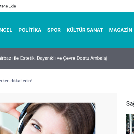
itene Ekle
NCEL
POLITIKA
SPOR
KÜLTÜR SANAT
MAGAZIN
hirbazı ile Estetik, Dayanıklı ve Çevre Dostu Ambalaj
erken dikkat edin!
Sa