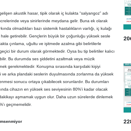
elişen akustik hasar, tipik olarak iç kulakta “salyangoz” adı
ücrelerinde veya sinirlerinde meydana gelir. Buna ek olarak
arkında olmadıkları bazı sistemik hastalıkların varlığı, iç kulağı
hale getirebilir. Gençlerin büyük bir çoğunluğu yüksek sesle
20
akta çınlama, uğultu ve işitmede azalma gibi belirtilerle
geçici bir durum olarak görmektedir. Oysa bu tip belirtiler kalıcı
abilir. Bu durumda ses şiddetini azaltmak veya müzik
mek gerekmektedir. Konuşma sırasında karşıdaki kişiyi
i ve arka plandaki seslerin duyulmasında zorlanma da yüksek
enmesi sonucu ortaya çıkabilecek sorunlardır. Bu durumları
sında cihazın en yüksek ses seviyesinin 80%’i kadar olacak
 dakikayı aşmamak uygun olur. Daha uzun sürelerde dinlemek
0%’ı geçmemelidir.
22
nemsenmiyor