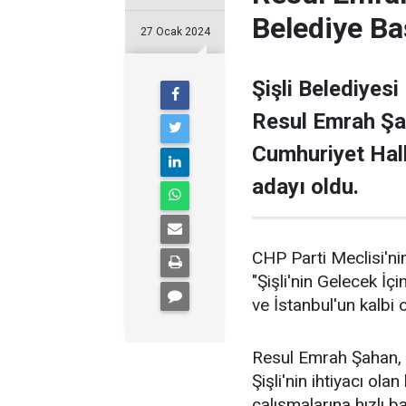
Belediye Ba
27 Ocak 2024
Şişli Belediyesi
Resul Emrah Şa
Cumhuriyet Halk
adayı oldu.
CHP Parti Meclisi'nin
"Şişli'nin Gelecek İçi
ve İstanbul'un kalbi ol
Resul Emrah Şahan, Ş
Şişli'nin ihtiyacı ola
çalışmalarına hızlı b