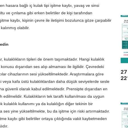
n hasara bağlı iç kulak tipi işitme kaybı, yavaş ve sinsi
tu ve çınlama gibi erken belirtiler de kişi tarafından
tme kaybı, kişinin çevre ile iletişimi bozulunca göze çarpabilir
alınmış olabilir.
 edin
r, kulaklıkların tipleri de önem taşımaktadır. Hangi kulaklık
 konusu dışarıdan ses alıp almaması ile ilgilidir. Çevredeki
27 
ılar cihazlarının sesi yükseltilmektedir. Araştırmalara göre
221
k içi veya kafa üstü kulaklıklardan daha düşük seviyelerde sesle
ha güvenli olarak kabul edilmektedir. Prensipte dışarıdan en
ih edilmelidir. Kulaklıkların tek taraflı kullanılması da uygun
ek kulaklık kullanımı ya da kulaklığın diğer tekinin bir
 ses yine yükseltilmekte, bu da işitme için riski artırmaktadır.
itme kaybı gibi belirtiler ortaya çıktığında vakit kaybetmeden
ıdır.