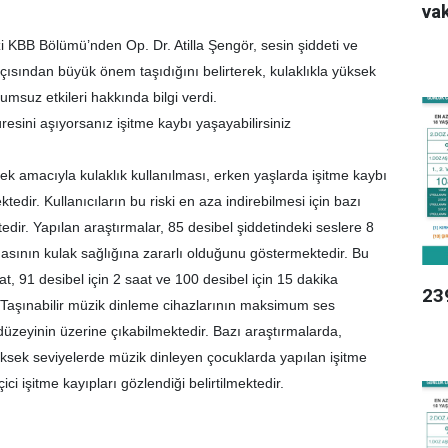
vak
i KBB Bölümü’nden Op. Dr. Atilla Şengör, sesin şiddeti ve
açısından büyük önem taşıdığını belirterek, kulaklıkla yüksek
msuz etkileri hakkında bilgi verdi.
resini aşıyorsanız işitme kaybı yaşayabilirsiniz
k amacıyla kulaklık kullanılması, erken yaşlarda işitme kaybı
ektedir. Kullanıcıların bu riski en aza indirebilmesi için bazı
dir. Yapılan araştırmalar, 85 desibel şiddetindeki seslere 8
asının kulak sağlığına zararlı olduğunu göstermektedir. Bu
at, 91 desibel için 2 saat ve 100 desibel için 15 dakika
23
r. Taşınabilir müzik dinleme cihazlarının maksimum ses
düzeyinin üzerine çıkabilmektedir. Bazı araştırmalarda,
yüksek seviyelerde müzik dinleyen çocuklarda yapılan işitme
ici işitme kayıpları gözlendiği belirtilmektedir.