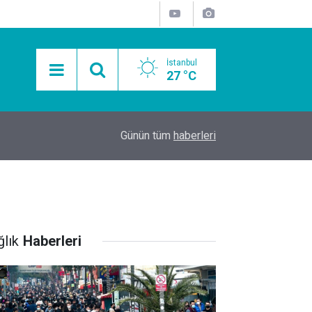
İstanbul
27 °C
15:11
Mobil Araçlarla Hayır Lokması Dağıtımının Avanta
Günün tüm
haberleri
ğlık
Haberleri