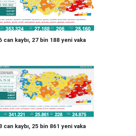
6 can kaybı, 27 bin 188 yeni vaka
8 can kaybı, 25 bin 861 yeni vaka