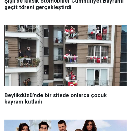
Şişli’de klasik otomobiller Cumhuriyet Bayramı
geçit töreni gerçekleştirdi
Beylikdüzü'nde bir sitede onlarca çocuk
bayram kutladı