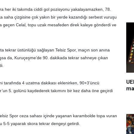
 her iki takımda ciddi gol pozisyonu yakalayamazken, 78.
ta saha çizgisine çok yakın bir yerde kazandığı serbest vuruşu
na geçen Celal, topu uzak mesafeden direk kaleye gönderdi ve
çta tekrar üstünlüğü sağlayan Telsiz Spor, maçın son anına
şsa da, Kuruçeşme’de 90. dakikada tekrar sahneye çıkan
i.
UEF
 tarafında 4 uzatma dakikası eklenirken, 90+3’üncü
ma
r’un 5. golünü kaydederek takımını bir kez daha öne geçirdi
Telsiz Spor ceza sahası içinde yaşanan karambolde topa vuran
5-5 yaparak skora tekrar dengeyi getirdi.