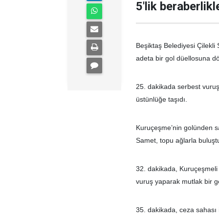
5'lik beraberlik
Beşiktaş Belediyesi Çilekl
adeta bir gol düellosuna d
25. dakikada serbest vuru
üstünlüğe taşıdı.
Kuruçeşme’nin golünden sa
Samet, topu ağlarla buluştu
32. dakikada, Kuruçeşmeli 
vuruş yaparak mutlak bir go
35. dakikada, ceza sahası i