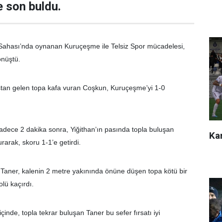
le son buldu.
i Sahası’nda oynanan Kuruçeşme ile Telsiz Spor mücadelesi,
önüştü.
ştan gelen topa kafa vuran Coşkun, Kuruçeşme’yi 1-0
dece 2 dakika sonra, Yiğithan’ın pasında topla buluşan
Kar
rarak, skoru 1-1’e getirdi.
Taner, kalenin 2 metre yakınında önüne düşen topa kötü bir
lü kaçırdı.
çinde, topla tekrar buluşan Taner bu sefer fırsatı iyi