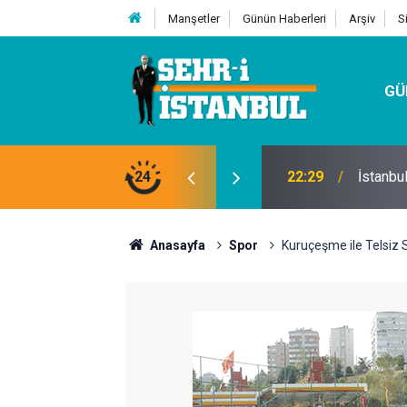
Manşetler
Günün Haberleri
Arşiv
S
GÜ
24
07:32
Kutu Si
Anasayfa
Spor
Kuruçeşme ile Telsiz 