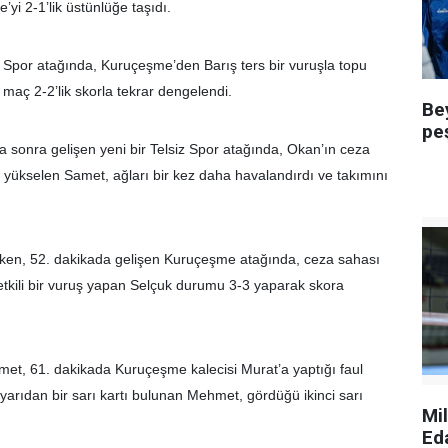
yi 2-1’lik üstünlüğe taşıdı.
z Spor atağında, Kuruçeşme’den Barış ters bir vuruşla topu
maç 2-2’lik skorla tekrar dengelendi.
Be
pe
a sonra gelişen yeni bir Telsiz Spor atağında, Okan’ın ceza
a yükselen Samet, ağları bir kez daha havalandırdı ve takımını
erken, 52. dakikada gelişen Kuruçeşme atağında, ceza sahası
etkili bir vuruş yapan Selçuk durumu 3-3 yaparak skora
et, 61. dakikada Kuruçeşme kalecisi Murat’a yaptığı faul
k yarıdan bir sarı kartı bulunan Mehmet, gördüğü ikinci sarı
Mi
Ed