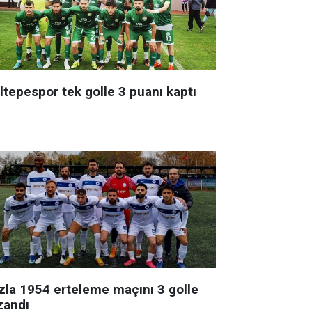
ltepespor tek golle 3 puanı kaptı
zla 1954 erteleme maçını 3 golle
zandı