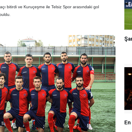
ı bitirdi ve Kuruçeşme ile Telsiz Spor arasındaki gol
buldu.
Şa
En