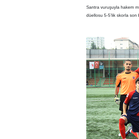
Santra vuruşuyla hakem maç
düellosu 5-5’lik skorla son 