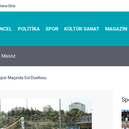
itene Ekle
NCEL
POLITIKA
SPOR
KÜLTÜR SANAT
MAGAZIN
hirbazı ile Estetik, Dayanıklı ve Çevre Dostu Ambalaj
Spor Maçında Gol Düellosu
Sp