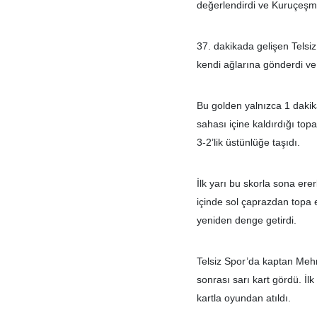
değerlendirdi ve Kuruçeşme’
37. dakikada gelişen Telsi
kendi ağlarına gönderdi ve 
Bu golden yalnızca 1 dakik
sahası içine kaldırdığı top
3-2’lik üstünlüğe taşıdı.
İlk yarı bu skorla sona er
içinde sol çaprazdan topa 
yeniden denge getirdi.
Telsiz Spor’da kaptan Mehm
sonrası sarı kart gördü. İl
kartla oyundan atıldı.