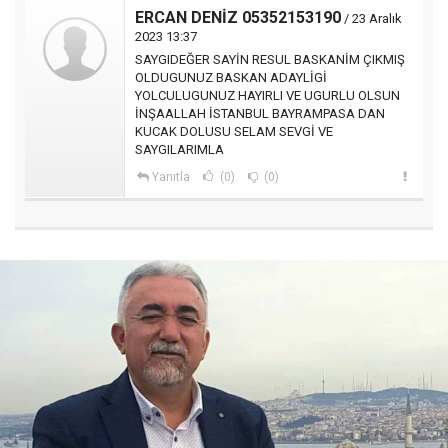
ERCAN DENİZ 05352153190
/ 23 Aralık
2023 13:37
SAYGIDEĞER SAYİN RESUL BASKANİM ÇIKMIŞ
OLDUGUNUZ BASKAN ADAYLİGİ
YOLCULUGUNUZ HAYIRLI VE UGURLU OLSUN
İNŞAALLAH İSTANBUL BAYRAMPASA DAN
KUCAK DOLUSU SELAM SEVGİ VE
SAYGILARIMLA
Yanıtla
(0)
(0)