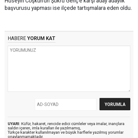
Hüseyin Coşkun’un Şükrü Genç’e karşı aday adaylık
başvurusu yapması ise ilçede tartışmalara eden oldu.
HABERE
YORUM KAT
UYARI:
Küfür, hakaret, rencide edici cümleler veya imalar, inançlara
saldırı içeren, imla kuralları ile yazılmamış,
Türkçe karakter kullanılmayan ve büyük harflerle yazılmış yorumlar
onaylanmamaktadır.