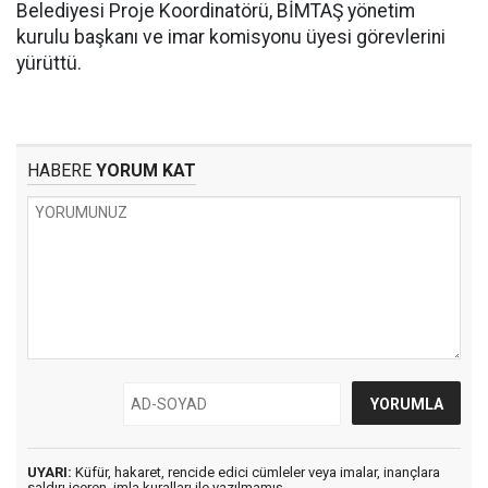
Belediyesi Proje Koordinatörü, BİMTAŞ yönetim
kurulu başkanı ve imar komisyonu üyesi görevlerini
yürüttü.
HABERE
YORUM KAT
UYARI:
Küfür, hakaret, rencide edici cümleler veya imalar, inançlara
saldırı içeren, imla kuralları ile yazılmamış,