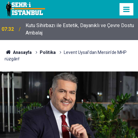
Kutu Sihirbazı ile Estetik, Dayanıklı ve Çevre Dostu
07:32
Ambalaj
Anasayfa
Politika
Levent Uysal'dan Mersin’de MHP
rüzgârı!