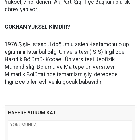
Yüksel, 7’nci dönem Ak Parti Şişli İlçe Başkanı olarak
görev yapıyor.
GÖKHAN YÜKSEL KİMDİR?
1976 Şişli- İstanbul doğumlu aslen Kastamonu olup
eğitimini İstanbul Bilgi Üniversitesi (İSİS) İngilizce
Hazırlık Bölümü- Kocaeli Üniversitesi Jeofizik
Mühendisliği Bölümü ve Maltepe Üniversitesi
Mimarlık Bölümü'nde tamamlamış iyi derecede
İngilizce bilen evli ve iki çocuk babasıdır.
HABERE
YORUM KAT