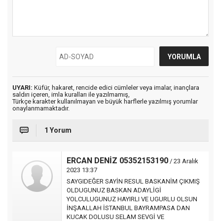
UYARI:
Küfür, hakaret, rencide edici cümleler veya imalar, inançlara
saldırı içeren, imla kuralları ile yazılmamış,
Türkçe karakter kullanılmayan ve büyük harflerle yazılmış yorumlar
onaylanmamaktadır.
1 Yorum
ERCAN DENİZ 05352153190
/ 23 Aralık
2023 13:37
SAYGIDEĞER SAYİN RESUL BASKANİM ÇIKMIŞ
OLDUGUNUZ BASKAN ADAYLİGİ
YOLCULUGUNUZ HAYIRLI VE UGURLU OLSUN
İNŞAALLAH İSTANBUL BAYRAMPASA DAN
KUCAK DOLUSU SELAM SEVGİ VE