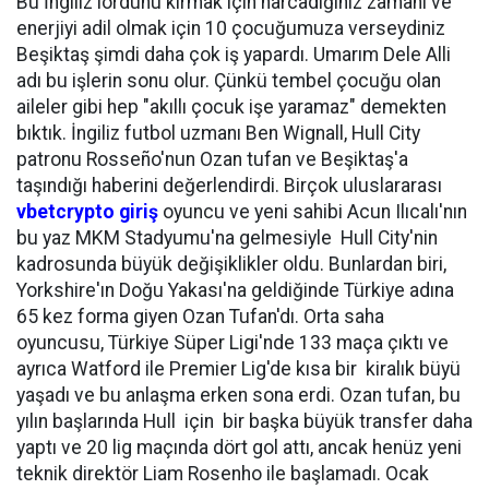
Bu İngiliz lordunu kırmak için harcadığınız zamanı ve
enerjiyi adil olmak için 10 çocuğumuza verseydiniz
Beşiktaş şimdi daha çok iş yapardı. Umarım Dele Alli
adı bu işlerin sonu olur. Çünkü tembel çocuğu olan
aileler gibi hep "akıllı çocuk işe yaramaz" demekten
bıktık. İngiliz futbol uzmanı Ben Wignall, Hull City
patronu Rosseño'nun Ozan tufan ve Beşiktaş'a
taşındığı haberini değerlendirdi. Birçok uluslararası
vbetcrypto giriş
oyuncu ve yeni sahibi Acun Ilıcalı'nın
bu yaz MKM Stadyumu'na gelmesiyle Hull City'nin
kadrosunda büyük değişiklikler oldu. Bunlardan biri,
Yorkshire'ın Doğu Yakası'na geldiğinde Türkiye adına
65 kez forma giyen Ozan Tufan'dı. Orta saha
oyuncusu, Türkiye Süper Ligi'nde 133 maça çıktı ve
ayrıca Watford ile Premier Lig'de kısa bir kiralık büyü
yaşadı ve bu anlaşma erken sona erdi. Ozan tufan, bu
yılın başlarında Hull için bir başka büyük transfer daha
yaptı ve 20 lig maçında dört gol attı, ancak henüz yeni
teknik direktör Liam Rosenho ile başlamadı. Ocak