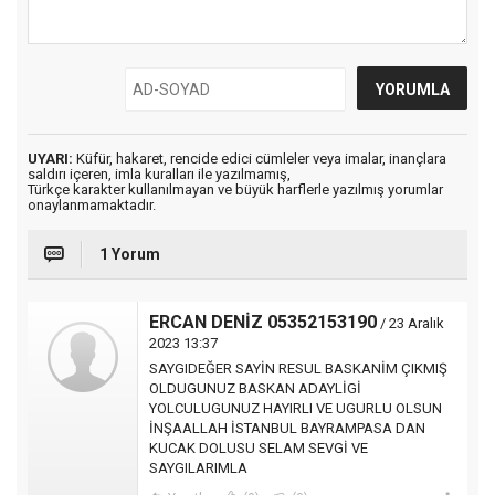
UYARI:
Küfür, hakaret, rencide edici cümleler veya imalar, inançlara
saldırı içeren, imla kuralları ile yazılmamış,
Türkçe karakter kullanılmayan ve büyük harflerle yazılmış yorumlar
onaylanmamaktadır.
1 Yorum
ERCAN DENİZ 05352153190
/ 23 Aralık
2023 13:37
SAYGIDEĞER SAYİN RESUL BASKANİM ÇIKMIŞ
OLDUGUNUZ BASKAN ADAYLİGİ
YOLCULUGUNUZ HAYIRLI VE UGURLU OLSUN
İNŞAALLAH İSTANBUL BAYRAMPASA DAN
KUCAK DOLUSU SELAM SEVGİ VE
SAYGILARIMLA