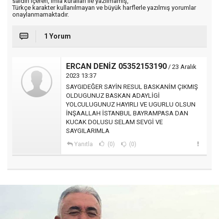
saldırı içeren, imla kuralları ile yazılmamış,
Türkçe karakter kullanılmayan ve büyük harflerle yazılmış yorumlar
onaylanmamaktadır.
1 Yorum
ERCAN DENİZ 05352153190
/ 23 Aralık
2023 13:37
SAYGIDEĞER SAYİN RESUL BASKANİM ÇIKMIŞ
OLDUGUNUZ BASKAN ADAYLİGİ
YOLCULUGUNUZ HAYIRLI VE UGURLU OLSUN
İNŞAALLAH İSTANBUL BAYRAMPASA DAN
KUCAK DOLUSU SELAM SEVGİ VE
SAYGILARIMLA
Yanıtla
(0)
(0)