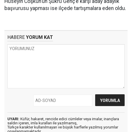
Hüseyin Coşkun’un Şükrü Genç’e karşı aday adaylık
başvurusu yapması ise ilçede tartışmalara eden oldu.
HABERE
YORUM KAT
UYARI:
Küfür, hakaret, rencide edici cümleler veya imalar, inançlara
saldırı içeren, imla kuralları ile yazılmamış,
Türkçe karakter kullanılmayan ve büyük harflerle yazılmış yorumlar
onaylanmamaktadır.