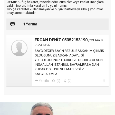
UYARI:
Küfür, hakaret, rencide edici cümleler veya imalar, inançlara
saldırı içeren, imla kuralları ile yazılmamış,
Türkçe karakter kullanılmayan ve büyük harflerle yazılmış yorumlar
onaylanmamaktadır.
1 Yorum
ERCAN DENİZ 05352153190
/ 23 Aralık
2023 13:37
SAYGIDEĞER SAYİN RESUL BASKANİM ÇIKMIŞ
OLDUGUNUZ BASKAN ADAYLİGİ
YOLCULUGUNUZ HAYIRLI VE UGURLU OLSUN
İNŞAALLAH İSTANBUL BAYRAMPASA DAN
KUCAK DOLUSU SELAM SEVGİ VE
SAYGILARIMLA
Yanıtla
(0)
(0)