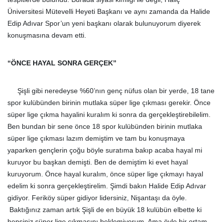
Üniversitesi Mütevelli Heyeti Başkanı ve aynı zamanda da Halide
Edip Adıvar Spor’un yeni başkanı olarak bulunuyorum diyerek
konuşmasına devam etti.
“ÖNCE HAYAL SONRA GERÇEK”
Şişli gibi neredeyse %60’nın genç nüfus olan bir yerde, 18 tane
spor kulübünden birinin mutlaka süper lige çıkması gerekir. Önce
süper lige çıkma hayalini kuralım ki sonra da gerçekleştirebilelim.
Ben bundan bir sene önce 18 spor kulübünden birinin mutlaka
süper lige çıkması lazım demiştim ve tam bu konuşmaya
yaparken gençlerin çoğu böyle suratıma bakıp acaba hayal mi
kuruyor bu başkan demişti. Ben de demiştim ki evet hayal
kuruyorum. Önce hayal kuralım, önce süper lige çıkmayı hayal
edelim ki sonra gerçekleştirelim. Şimdi bakın Halide Edip Adıvar
gidiyor. Feriköy süper gidiyor lidersiniz, Nişantaşı da öyle.
Baktığınız zaman artık Şişli de en büyük 18 kulübün elbette ki
hepsiniz süper lige çıkmasını beklemiyorum. Ama öyle bir ortam