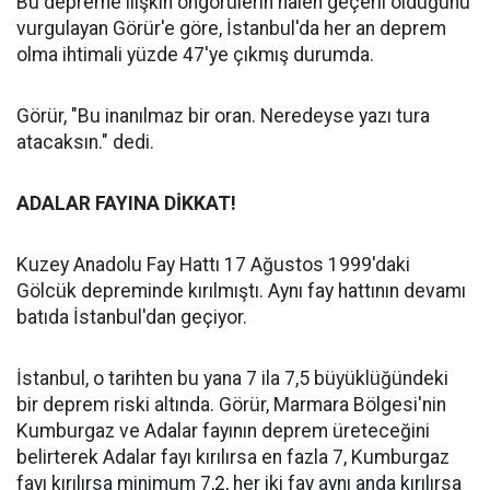
Bu depreme ilişkin öngörülerin halen geçerli olduğunu
vurgulayan Görür'e göre, İstanbul'da her an deprem
olma ihtimali yüzde 47'ye çıkmış durumda.
Görür, "Bu inanılmaz bir oran. Neredeyse yazı tura
atacaksın." dedi.
ADALAR FAYINA DİKKAT!
Kuzey Anadolu Fay Hattı 17 Ağustos 1999'daki
Gölcük depreminde kırılmıştı. Aynı fay hattının devamı
batıda İstanbul'dan geçiyor.
İstanbul, o tarihten bu yana 7 ila 7,5 büyüklüğündeki
bir deprem riski altında. Görür, Marmara Bölgesi'nin
Kumburgaz ve Adalar fayının deprem üreteceğini
belirterek Adalar fayı kırılırsa en fazla 7, Kumburgaz
fayı kırılırsa minimum 7,2, her iki fay aynı anda kırılırsa