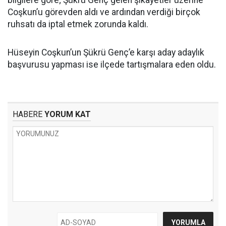
bilgilere göre; Şükrü Genç gelen şikâyetler üzerine
Coşkun’u görevden aldı ve ardından verdiği birçok
ruhsatı da iptal etmek zorunda kaldı.
Hüseyin Coşkun’un Şükrü Genç’e karşı aday adaylık
başvurusu yapması ise ilçede tartışmalara eden oldu.
HABERE
YORUM KAT