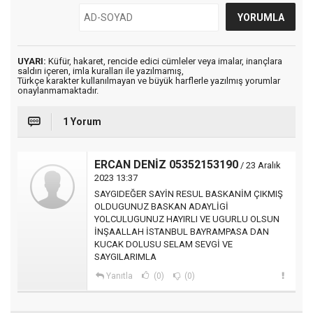
UYARI:
Küfür, hakaret, rencide edici cümleler veya imalar, inançlara
saldırı içeren, imla kuralları ile yazılmamış,
Türkçe karakter kullanılmayan ve büyük harflerle yazılmış yorumlar
onaylanmamaktadır.
1 Yorum
ERCAN DENİZ 05352153190
/ 23 Aralık
2023 13:37
SAYGIDEĞER SAYİN RESUL BASKANİM ÇIKMIŞ
OLDUGUNUZ BASKAN ADAYLİGİ
YOLCULUGUNUZ HAYIRLI VE UGURLU OLSUN
İNŞAALLAH İSTANBUL BAYRAMPASA DAN
KUCAK DOLUSU SELAM SEVGİ VE
SAYGILARIMLA
Yanıtla
(0)
(0)