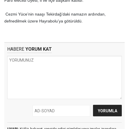
Parti Meclisi Üyesi, İl ve İlçe başkanı katıldı.
Cezmi Yüce’nin naaşı Tekirdağ’daki namazın ardından,
defnedilmek üzere Hayrabolu’ya götürüldü.
HABERE
YORUM KAT
UYARI:
Küfür, hakaret, rencide edici cümleler veya imalar, inançlara