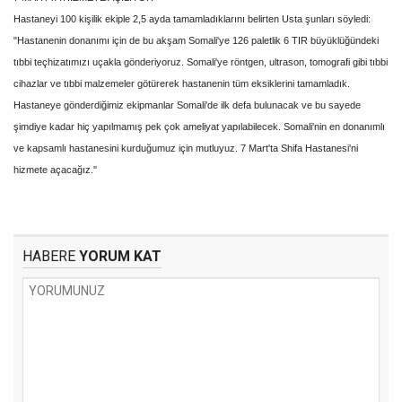
Hastaneyi 100 kişilik ekiple 2,5 ayda tamamladıklarını belirten Usta şunları söyledi:
"Hastanenin donanımı için de bu akşam Somali'ye 126 paletlik 6 TIR büyüklüğündeki
tıbbi teçhizatımızı uçakla gönderiyoruz. Somali'ye röntgen, ultrason, tomografi gibi tıbbi
cihazlar ve tıbbi malzemeler götürerek hastanenin tüm eksiklerini tamamladık.
Hastaneye gönderdiğimiz ekipmanlar Somali'de ilk defa bulunacak ve bu sayede
şimdiye kadar hiç yapılmamış pek çok ameliyat yapılabilecek. Somali'nin en donanımlı
ve kapsamlı hastanesini kurduğumuz için mutluyuz. 7 Mart'ta Shifa Hastanesi'ni
hizmete açacağız.''
HABERE
YORUM KAT