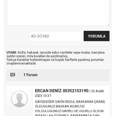
UYARI:
Küfür, hakaret, rencide edici cümleler veya imalar, inançlara
saldırı içeren, imla kuralları ile yazılmamış,
Türkçe karakter kullanılmayan ve büyük harflerle yazılmış yorumlar
onaylanmamaktadır.
1 Yorum
ERCAN DENİZ 05352153190
/ 23 Aralık
2023 13:37
SAYGIDEĞER SAYİN RESUL BASKANİM ÇIKMIŞ
OLDUGUNUZ BASKAN ADAYLİGİ
YOLCULUGUNUZ HAYIRLI VE UGURLU OLSUN
İNŞAALLAH İSTANBUL BAYRAMPASA DAN