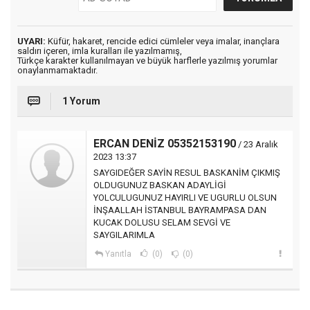
UYARI:
Küfür, hakaret, rencide edici cümleler veya imalar, inançlara
saldırı içeren, imla kuralları ile yazılmamış,
Türkçe karakter kullanılmayan ve büyük harflerle yazılmış yorumlar
onaylanmamaktadır.
1 Yorum
ERCAN DENİZ 05352153190
/ 23 Aralık
2023 13:37
SAYGIDEĞER SAYİN RESUL BASKANİM ÇIKMIŞ
OLDUGUNUZ BASKAN ADAYLİGİ
YOLCULUGUNUZ HAYIRLI VE UGURLU OLSUN
İNŞAALLAH İSTANBUL BAYRAMPASA DAN
KUCAK DOLUSU SELAM SEVGİ VE
SAYGILARIMLA
Yanıtla
(0)
(0)