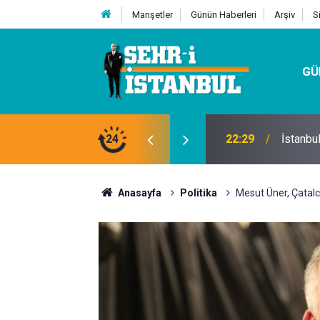
Manşetler
Günün Haberleri
Arşiv
S
GÜ
24
07:32
Kutu Si
Anasayfa
Politika
Mesut Üner, Çatalc