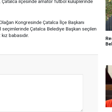
, Çatalca ilçesinde amatör futbol kulüplerinde
 Olağan Kongresinde Çatalca İlçe Başkanı
el seçimlerinde Çatalca Belediye Başkan seçilen
 kız babasıdır.
Re
Be