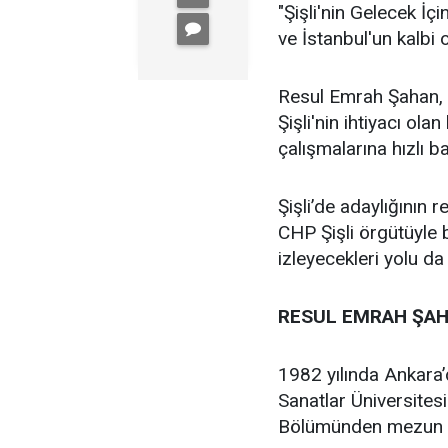
"Şişli'nin Gelecek İçi
ve İstanbul'un kalbi ol
Resul Emrah Şahan, Ş
Şişli'nin ihtiyacı ola
çalışmalarına hızlı b
Şişli’de adaylığının
CHP Şişli örgütüyle
izleyecekleri yolu da
RESUL EMRAH ŞAH
1982 yılında Ankara
Sanatlar Üniversites
Bölümünden mezun 