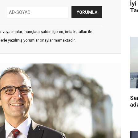
İyi
Tac
veya imalar, inançlara saldırı içeren, imla kuralları ile
flerle yazılmış yorumlar onaylanmamaktadır.
Sa
ada