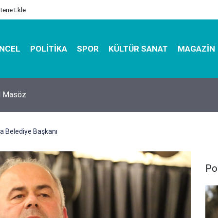
itene Ekle
NCEL
POLITIKA
SPOR
KÜLTÜR SANAT
MAGAZIN
hirbazı ile Estetik, Dayanıklı ve Çevre Dostu Ambalaj
a Belediye Başkanı
Pol