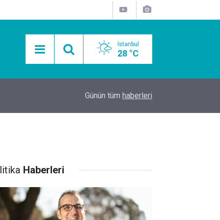
İstanbul
28 °C
15:11
Mobil Araçlarla Hayır Lokması Dağıtımının Avanta
Günün tüm
haberleri
itika
Haberleri