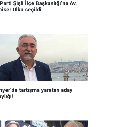
 Parti Şişli İlçe Başkanlığı’na Av.
iser Ülkü seçildi
rıyer’de tartışma yaratan aday
ylığı!