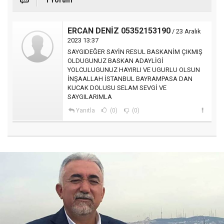
1 Yorum
ERCAN DENİZ 05352153190
/ 23 Aralık
2023 13:37
SAYGIDEĞER SAYİN RESUL BASKANİM ÇIKMIŞ
OLDUGUNUZ BASKAN ADAYLİGİ
YOLCULUGUNUZ HAYIRLI VE UGURLU OLSUN
İNŞAALLAH İSTANBUL BAYRAMPASA DAN
KUCAK DOLUSU SELAM SEVGİ VE
SAYGILARIMLA
Yanıtla
(0)
(0)