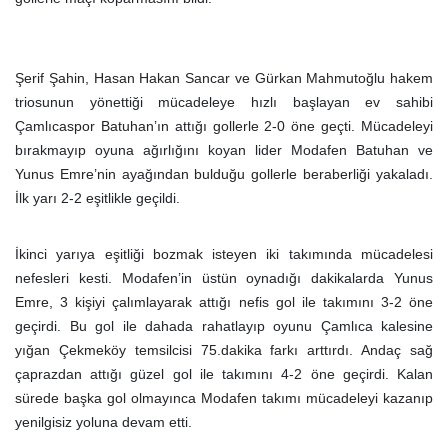
Şerif Şahin, Hasan Hakan Sancar ve Gürkan Mahmutoğlu hakem
triosunun yönettiği mücadeleye hızlı başlayan ev sahibi
Çamlıcaspor Batuhan’ın attığı gollerle 2-0 öne geçti. Mücadeleyi
bırakmayıp oyuna ağırlığını koyan lider Modafen Batuhan ve
Yunus Emre’nin ayağından bulduğu gollerle beraberliği yakaladı.
İlk yarı 2-2 eşitlikle geçildi.
İkinci yarıya eşitliği bozmak isteyen iki takımında mücadelesi
nefesleri kesti. Modafen’in üstün oynadığı dakikalarda Yunus
Emre, 3 kişiyi çalımlayarak attığı nefis gol ile takımını 3-2 öne
geçirdi. Bu gol ile dahada rahatlayıp oyunu Çamlıca kalesine
yığan Çekmeköy temsilcisi 75.dakika farkı arttırdı. Andaç sağ
çaprazdan attığı güzel gol ile takımını 4-2 öne geçirdi. Kalan
sürede başka gol olmayınca Modafen takımı mücadeleyi kazanıp
yenilgisiz yoluna devam etti.