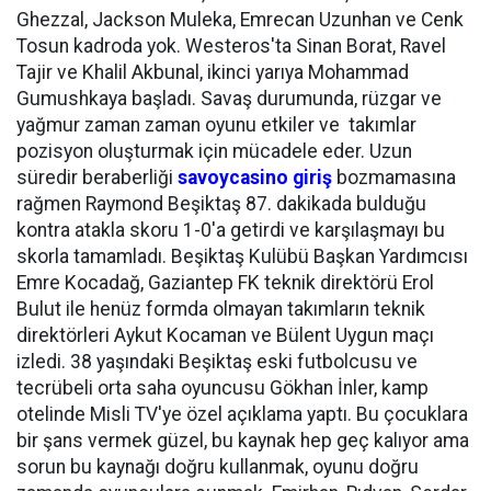
Ghezzal, Jackson Muleka, Emrecan Uzunhan ve Cenk
Tosun kadroda yok. Westeros'ta Sinan Borat, Ravel
Tajir ve Khalil Akbunal, ikinci yarıya Mohammad
Gumushkaya başladı. Savaş durumunda, rüzgar ve
yağmur zaman zaman oyunu etkiler ve takımlar
pozisyon oluşturmak için mücadele eder. Uzun
süredir beraberliği
savoycasino giriş
bozmamasına
rağmen Raymond Beşiktaş 87. dakikada bulduğu
kontra atakla skoru 1-0'a getirdi ve karşılaşmayı bu
skorla tamamladı. Beşiktaş Kulübü Başkan Yardımcısı
Emre Kocadağ, Gaziantep FK teknik direktörü Erol
Bulut ile henüz formda olmayan takımların teknik
direktörleri Aykut Kocaman ve Bülent Uygun maçı
izledi. 38 yaşındaki Beşiktaş eski futbolcusu ve
tecrübeli orta saha oyuncusu Gökhan İnler, kamp
otelinde Misli TV'ye özel açıklama yaptı. Bu çocuklara
bir şans vermek güzel, bu kaynak hep geç kalıyor ama
sorun bu kaynağı doğru kullanmak, oyunu doğru