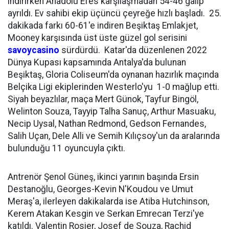
indirirken Anadolu Efes karşılaşmadan 54-46 galip
ayrıldı. Ev sahibi ekip üçüncü çeyreğe hızlı başladı. 25.
dakikada farkı 60-61'e indiren Beşiktaş Emlakjet,
Mooney karşısında üst üste güzel gol serisini
savoycasino
sürdürdü. Katar'da düzenlenen 2022
Dünya Kupası kapsamında Antalya'da bulunan
Beşiktaş, Gloria Coliseum'da oynanan hazırlık maçında
Belçika Ligi ekiplerinden Westerlo'yu 1-0 mağlup etti.
Siyah beyazlılar, maça Mert Günok, Tayfur Bingöl,
Welinton Souza, Tayyip Talha Sanuç, Arthur Masuaku,
Necip Uysal, Nathan Redmond, Gedson Fernandes,
Salih Uçan, Dele Alli ve Semih Kılıçsoy'un da aralarında
bulunduğu 11 oyuncuyla çıktı.
Antrenör Şenol Güneş, ikinci yarının başında Ersin
Destanoğlu, Georges-Kevin N'Koudou ve Umut
Meraş'a, ilerleyen dakikalarda ise Atiba Hutchinson,
Kerem Atakan Kesgin ve Serkan Emrecan Terzi'ye
katıldı. Valentin Rosier, Josef de Souza, Rachid