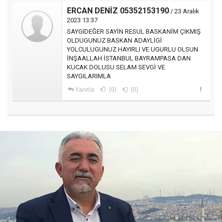
ERCAN DENİZ 05352153190
/ 23 Aralık
2023 13:37
SAYGIDEĞER SAYİN RESUL BASKANİM ÇIKMIŞ
OLDUGUNUZ BASKAN ADAYLİGİ
YOLCULUGUNUZ HAYIRLI VE UGURLU OLSUN
İNŞAALLAH İSTANBUL BAYRAMPASA DAN
KUCAK DOLUSU SELAM SEVGİ VE
SAYGILARIMLA
Yanıtla
(0)
(0)