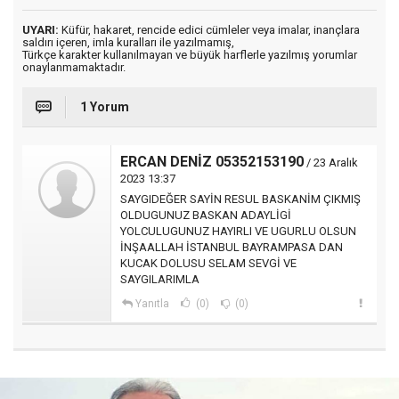
UYARI:
Küfür, hakaret, rencide edici cümleler veya imalar, inançlara
saldırı içeren, imla kuralları ile yazılmamış,
Türkçe karakter kullanılmayan ve büyük harflerle yazılmış yorumlar
onaylanmamaktadır.
1 Yorum
ERCAN DENİZ 05352153190
/ 23 Aralık
2023 13:37
SAYGIDEĞER SAYİN RESUL BASKANİM ÇIKMIŞ
OLDUGUNUZ BASKAN ADAYLİGİ
YOLCULUGUNUZ HAYIRLI VE UGURLU OLSUN
İNŞAALLAH İSTANBUL BAYRAMPASA DAN
KUCAK DOLUSU SELAM SEVGİ VE
SAYGILARIMLA
Yanıtla
(0)
(0)