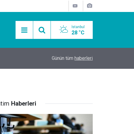
İstanbul
28 °C
15:11
Mobil Araçlarla Hayır Lokması Dağıtımının Avanta
Günün tüm
haberleri
itim
Haberleri