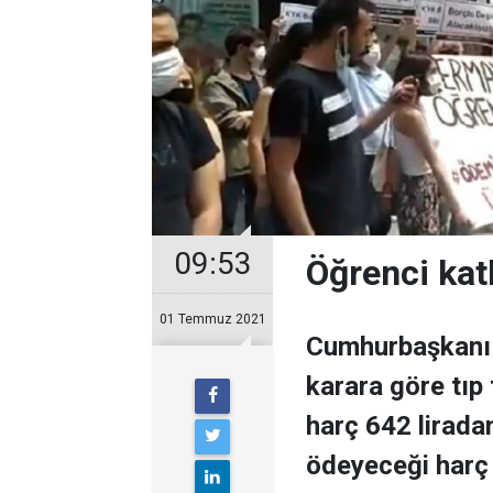
09:53
Öğrenci kat
01 Temmuz 2021
Cumhurbaşkanı 
karara göre tıp
harç 642 lirada
ödeyeceği harç 3