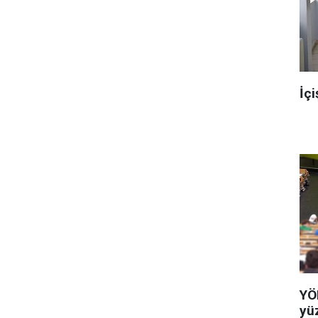
İçi
YÖ
yü