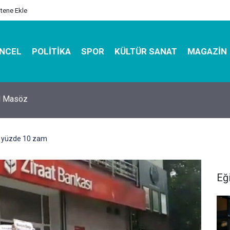
itene Ekle
NCEL
POLITIKA
SPOR
KÜLTÜR SANAT
MAGAZIN
hirbazı ile Estetik, Dayanıklı ve Çevre Dostu Ambalaj
a yüzde 10 zam
Eğ