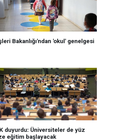
şleri Bakanlığı'ndan 'okul' genelgesi
K duyurdu: Üniversiteler de yüz
ze eğitim başlayacak