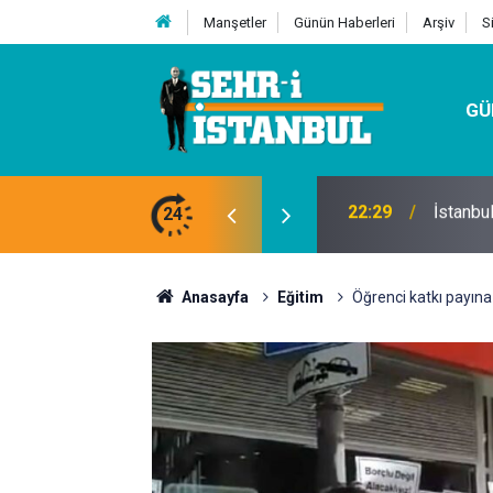
Manşetler
Günün Haberleri
Arşiv
S
GÜ
24
07:32
Kutu Si
Anasayfa
Eğitim
Öğrenci katkı payın