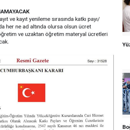
NAMAYACAK
yıt ve kayıt yenileme sırasında katkı payı/
da her ne ad altında olursa olsun ücret
ğretim ve uzaktan öğretim materyal ücretleri
cak.
Yü
Boğ