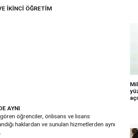
E İKİNCİ ÖĞRETİM
Mi
yü
aç
DE AYNI
ören öğrenciler, önlisans ve lisans
landığı haklardan ve sunulan hizmetlerden aynı
.