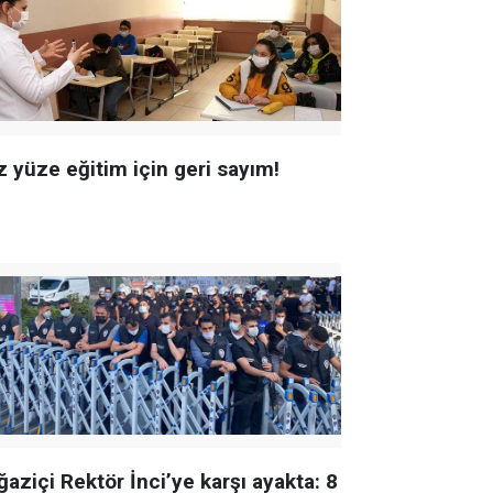
z yüze eğitim için geri sayım!
aziçi Rektör İnci’ye karşı ayakta: 8