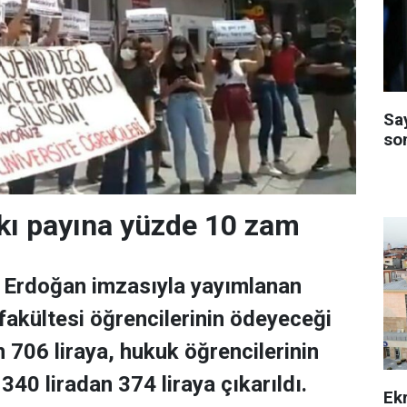
Sa
so
kı payına yüzde 10 zam
Erdoğan imzasıyla yayımlanan
 fakültesi öğrencilerinin ödeyeceği
n 706 liraya, hukuk öğrencilerinin
40 liradan 374 liraya çıkarıldı.
Ek