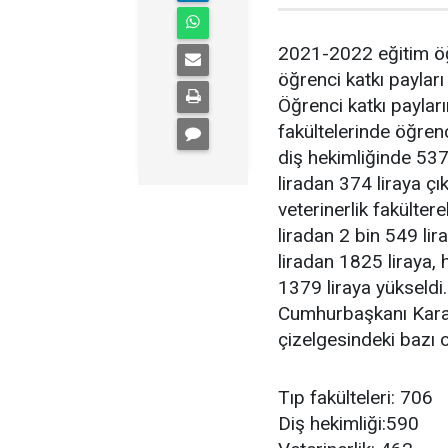
2021-2022 eğitim öğ
öğrenci katkı payları
Öğrenci katkı paylar
fakültelerinde öğren
diş hekimliğinde 537
liradan 374 liraya çı
veterinerlik fakülte
liradan 2 bin 549 lir
liradan 1825 liraya,
1379 liraya yükseld
Cumhurbaşkanı Karar
çizelgesindeki bazı o
Tıp fakülteleri: 706
Diş hekimliği:590