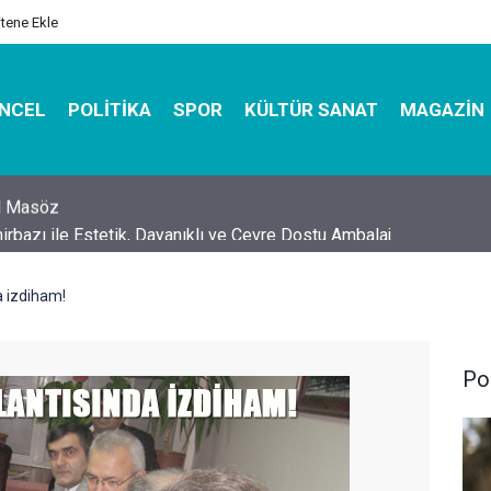
itene Ekle
NCEL
POLITIKA
SPOR
KÜLTÜR SANAT
MAGAZIN
hirbazı ile Estetik, Dayanıklı ve Çevre Dostu Ambalaj
a izdiham!
Pol