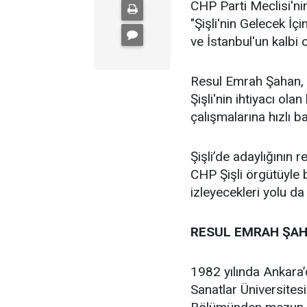
CHP Parti Meclisi'nin
"Şişli'nin Gelecek İçi
ve İstanbul'un kalbi ol
Resul Emrah Şahan, Ş
Şişli'nin ihtiyacı ola
çalışmalarına hızlı b
Şişli’de adaylığının
CHP Şişli örgütüyle
izleyecekleri yolu da
RESUL EMRAH ŞAH
1982 yılında Ankara
Sanatlar Üniversites