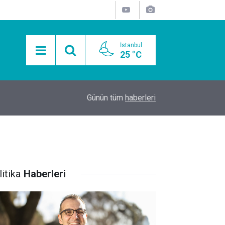
İstanbul
25 °C
15:11
Mobil Araçlarla Hayır Lokması Dağıtımının Avanta
Günün tüm
haberleri
itika
Haberleri