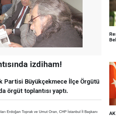
Re
Be
ntısında izdiham!
k Partisi Büyükçekmece İlçe Örgütü
a örgüt toplantısı yaptı.
arı Erdoğan Toprak ve Umut Oran, CHP İstanbul İl Başkanı
AK 