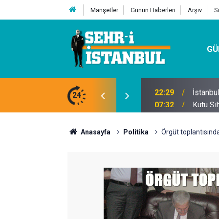
Manşetler
Günün Haberleri
Arşiv
S
GÜ
24
07:32
Kutu Si
Anasayfa
Politika
Örgüt toplantısınd