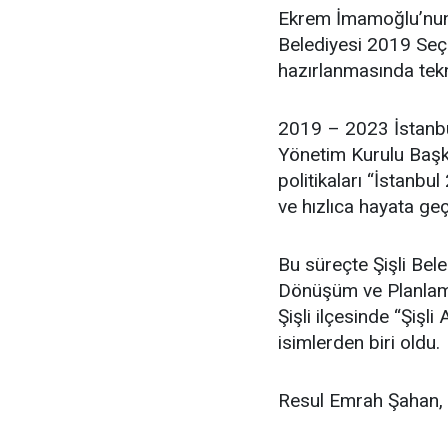
Ekrem İmamoğlu’nun 
Belediyesi 2019 Seçim
hazırlanmasında tekn
2019 – 2023 İstanbu
Yönetim Kurulu Başka
politikaları “İstanbul
ve hızlıca hayata geç
Bu süreçte Şişli Bel
Dönüşüm ve Planlama
Şişli ilçesinde “Şişl
isimlerden biri oldu.
Resul Emrah Şahan, ev