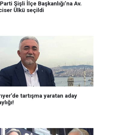
 Parti Şişli İlçe Başkanlığı’na Av.
iser Ülkü seçildi
rıyer’de tartışma yaratan aday
ylığı!