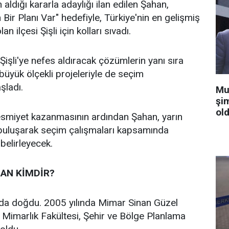
 aldığı kararla adaylığı ilan edilen Şahan,
n Bir Planı Var" hedefiyle, Türkiye'nin en gelişmiş
an ilçesi Şişli için kolları sıvadı.
işli'ye nefes aldıracak çözümlerin yanı sıra
n büyük ölçekli projeleriyle de seçim
aşladı.
Mu
şi
old
 resmiyet kazanmasının ardından Şahan, yarın
 buluşarak seçim çalışmaları kapsamında
 belirleyecek.
AN KİMDİR?
’da doğdu. 2005 yılında Mimar Sinan Güzel
i Mimarlık Fakültesi, Şehir ve Bölge Planlama