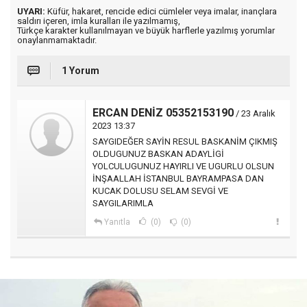
UYARI:
Küfür, hakaret, rencide edici cümleler veya imalar, inançlara
saldırı içeren, imla kuralları ile yazılmamış,
Türkçe karakter kullanılmayan ve büyük harflerle yazılmış yorumlar
onaylanmamaktadır.
1 Yorum
ERCAN DENİZ 05352153190
/ 23 Aralık
2023 13:37
SAYGIDEĞER SAYİN RESUL BASKANİM ÇIKMIŞ
OLDUGUNUZ BASKAN ADAYLİGİ
YOLCULUGUNUZ HAYIRLI VE UGURLU OLSUN
İNŞAALLAH İSTANBUL BAYRAMPASA DAN
KUCAK DOLUSU SELAM SEVGİ VE
SAYGILARIMLA
Yanıtla
(0)
(0)