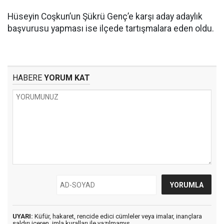
Hüseyin Coşkun’un Şükrü Genç’e karşı aday adaylık
başvurusu yapması ise ilçede tartışmalara eden oldu.
HABERE
YORUM KAT
UYARI:
Küfür, hakaret, rencide edici cümleler veya imalar, inançlara
saldırı içeren, imla kuralları ile yazılmamış,