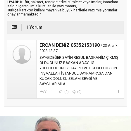
UYARI:
Küfür, hakaret, rencide edici cümleler veya imalar, inançlara
saldırı içeren, imla kuralları ile yazılmamış,
Türkçe karakter kullanılmayan ve büyük harflerle yazılmış yorumlar
onaylanmamaktadır.
1 Yorum
ERCAN DENİZ 05352153190
/ 23 Aralık
2023 13:37
SAYGIDEĞER SAYİN RESUL BASKANİM ÇIKMIŞ
OLDUGUNUZ BASKAN ADAYLİGİ
YOLCULUGUNUZ HAYIRLI VE UGURLU OLSUN
İNŞAALLAH İSTANBUL BAYRAMPASA DAN
KUCAK DOLUSU SELAM SEVGİ VE
SAYGILARIMLA
Yanıtla
(0)
(0)