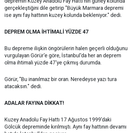
depremin Kuzey Anadolu Fay Hattı'nın güney kolunda
gerçekleştiğini dile getirip "Büyük Marmara depremi
ise aynı fay hattının kuzey kolunda bekleniyor." dedi.
DEPREM OLMA İHTİMALİ YÜZDE 47
Bu depreme ilişkin öngörülerin halen geçerli olduğunu
vurgulayan Görür'e göre, İstanbul'da her an deprem
olma ihtimali yüzde 47'ye çıkmış durumda.
Görür, "Bu inanılmaz bir oran. Neredeyse yazı tura
atacaksın." dedi.
ADALAR FAYINA DİKKAT!
Kuzey Anadolu Fay Hattı 17 Ağustos 1999'daki
Gölcük depreminde kırılmıştı. Aynı fay hattının devamı