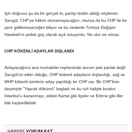
İşin doğrusu şu da bir gerçek ki, partiyi teslim aldığı söylenen
Sarıgül, CHP’ye hâkim olunamayacağını, olunsa da bu CHP ile bir
yere gidilemeyeceğini biliyor ve bu nedenle Türkiye Değişim
Hareketi’ni yedek güç olarak açık tutuyordu. Ne olur ne olmaz.
CHP KÖKENLİ ADAYLAR DIŞLANDI
Anlayacağınız ana muhalefet cephesinde durum pek parlak değil.
Sarıgül’ün etkin olduğu, CHP kökenli adayların dışlandığı, sağ ve
MHP kökenli isimlerin aday yapıldığı bir CHP var. Bir CHP’linin
deyimiyle “Yaprak dökümü” başladı ve bu ruh haliyle bırakın
İstanbul’u kazanmayı, eldeki Kartal gibi ilçeler ve Edirne gibi iller
bile kaybedilebilir.
HABERE
YORUM KAT