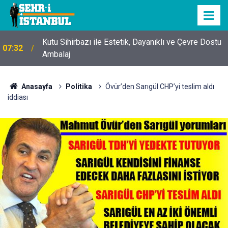
Kutu Sihirbazı ile Estetik, Dayanıklı ve Çevre Dostu
07:32
Ambalaj
Anasayfa
Politika
Övür’den Sarıgül CHP’yi teslim aldı
iddiası