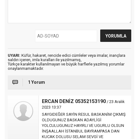
UYARI:
Küfür, hakaret, rencide edici cümleler veya imalar, inançlara
saldırı içeren, imla kuralları ile yazılmamış,
Türkçe karakter kullanılmayan ve büyük harflerle yazılmış yorumlar
onaylanmamaktadır.
1 Yorum
ERCAN DENİZ 05352153190
/ 23 Aralık
2023 13:37
SAYGIDEĞER SAYİN RESUL BASKANİM ÇIKMIŞ
OLDUGUNUZ BASKAN ADAYLİGİ
YOLCULUGUNUZ HAYIRLI VE UGURLU OLSUN
İNŞAALLAH İSTANBUL BAYRAMPASA DAN
KUCAK DOLUSU SELAM SEVGİ VE