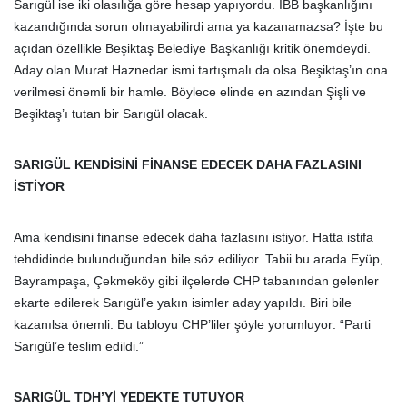
Sarıgül ise iki olasılığa göre hesap yapıyordu. İBB başkanlığını
kazandığında sorun olmayabilirdi ama ya kazanamazsa? İşte bu
açıdan özellikle Beşiktaş Belediye Başkanlığı kritik önemdeydi.
Aday olan Murat Haznedar ismi tartışmalı da olsa Beşiktaş’ın ona
verilmesi önemli bir hamle. Böylece elinde en azından Şişli ve
Beşiktaş’ı tutan bir Sarıgül olacak.
SARIGÜL KENDİSİNİ FİNANSE EDECEK DAHA FAZLASINI
İSTİYOR
Ama kendisini finanse edecek daha fazlasını istiyor. Hatta istifa
tehdidinde bulunduğundan bile söz ediliyor. Tabii bu arada Eyüp,
Bayrampaşa, Çekmeköy gibi ilçelerde CHP tabanından gelenler
ekarte edilerek Sarıgül’e yakın isimler aday yapıldı. Biri bile
kazanılsa önemli. Bu tabloyu CHP’liler şöyle yorumluyor: “Parti
Sarıgül’e teslim edildi.”
SARIGÜL TDH’Yİ YEDEKTE TUTUYOR