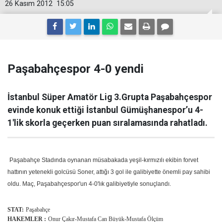
26 Kasım 2012
15:05
Paşabahçespor 4-0 yendi
İstanbul Süper Amatör Lig 3.Grupta Paşabahçespor
evinde konuk ettiği İstanbul Gümüşhanespor’u 4-
1′lik skorla geçerken puan sıralamasında rahatladı.
Paşabahçe Stadında oynanan müsabakada yeşil-kırmızılı ekibin forvet
hattının yetenekli golcüsü Soner, attığı 3 gol ile galibiyette önemli pay sahibi
oldu. Maç, Paşabahçespor'un 4-0'lık galibiyetiyle sonuçlandı.
STAT:
Paşabahçe
HAKEMLER :
Onur Çakır-Mustafa Can Büyük-Mustafa Ölçüm