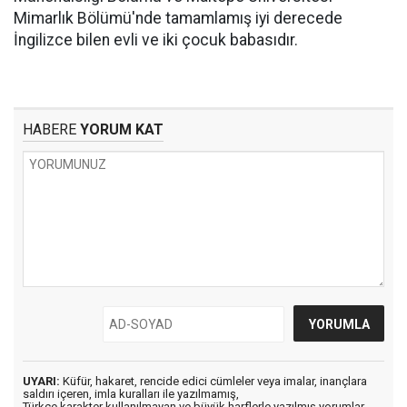
Mimarlık Bölümü'nde tamamlamış iyi derecede
İngilizce bilen evli ve iki çocuk babasıdır.
HABERE
YORUM KAT
UYARI:
Küfür, hakaret, rencide edici cümleler veya imalar, inançlara
saldırı içeren, imla kuralları ile yazılmamış,
Türkçe karakter kullanılmayan ve büyük harflerle yazılmış yorumlar