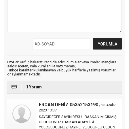
UYARI:
Küfür, hakaret, rencide edici cümleler veya imalar, inançlara
saldırı içeren, imla kuralları ile yazılmamış,
Türkçe karakter kullanılmayan ve büyük harflerle yazılmış yorumlar
onaylanmamaktadır.
1 Yorum
ERCAN DENİZ 05352153190
/ 23 Aralık
2023 13:37
SAYGIDEĞER SAYİN RESUL BASKANİM ÇIKMIŞ
OLDUGUNUZ BASKAN ADAYLİGİ
YOLCULUGUNUZ HAYIRLI VE UGURLU OLSUN