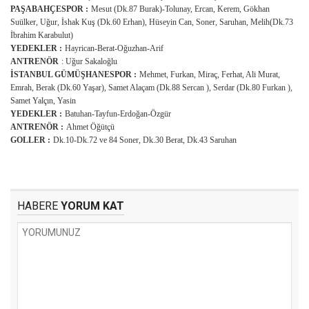
PAŞABAHÇESPOR :
Mesut (Dk.87 Burak)-Tolunay, Ercan, Kerem, Gökhan
Suülker, Uğur, İshak Kuş (Dk.60 Erhan), Hüseyin Can, Soner, Saruhan, Melih(Dk.73
İbrahim Karabulut)
YEDEKLER :
Hayrican-Berat-Oğuzhan-Arif
ANTRENÖR
: Uğur Sakaloğlu
İSTANBUL GÜMÜŞHANESPOR :
Mehmet, Furkan, Miraç, Ferhat, Ali Murat,
Emrah, Berak (Dk.60 Yaşar), Samet Alaçam (Dk.88 Sercan ), Serdar (Dk.80 Furkan ),
Samet Yalçın, Yasin
YEDEKLER :
Batuhan-Tayfun-Erdoğan-Özgür
ANTRENÖR :
Ahmet Öğütçü
GOLLER :
Dk.10-Dk.72 ve 84 Soner, Dk.30 Berat, Dk.43 Saruhan
HABERE
YORUM KAT