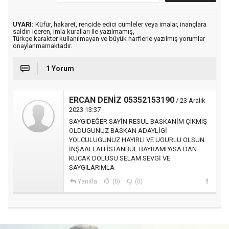
UYARI:
Küfür, hakaret, rencide edici cümleler veya imalar, inançlara
saldırı içeren, imla kuralları ile yazılmamış,
Türkçe karakter kullanılmayan ve büyük harflerle yazılmış yorumlar
onaylanmamaktadır.
1 Yorum
ERCAN DENİZ 05352153190
/ 23 Aralık
2023 13:37
SAYGIDEĞER SAYİN RESUL BASKANİM ÇIKMIŞ
OLDUGUNUZ BASKAN ADAYLİGİ
YOLCULUGUNUZ HAYIRLI VE UGURLU OLSUN
İNŞAALLAH İSTANBUL BAYRAMPASA DAN
KUCAK DOLUSU SELAM SEVGİ VE
SAYGILARIMLA
Yanıtla
(0)
(0)