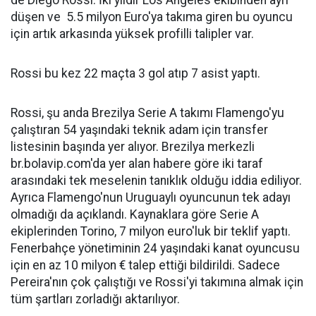
de Diego Rossi. İki yıldır Los Angeles ekibinden ayrı
düşen ve 5.5 milyon Euro'ya takıma giren bu oyuncu
için artık arkasında yüksek profilli talipler var.
Rossi bu kez 22 maçta 3 gol atıp 7 asist yaptı.
Rossi, şu anda Brezilya Serie A takımı Flamengo'yu
çalıştıran 54 yaşındaki teknik adam için transfer
listesinin başında yer alıyor. Brezilya merkezli
br.bolavip.com'da yer alan habere göre iki taraf
arasındaki tek meselenin tanıklık olduğu iddia ediliyor.
Ayrıca Flamengo'nun Uruguaylı oyuncunun tek adayı
olmadığı da açıklandı. Kaynaklara göre Serie A
ekiplerinden Torino, 7 milyon euro'luk bir teklif yaptı.
Fenerbahçe yönetiminin 24 yaşındaki kanat oyuncusu
için en az 10 milyon € talep ettiği bildirildi. Sadece
Pereira'nın çok çalıştığı ve Rossi'yi takımına almak için
tüm şartları zorladığı aktarılıyor.