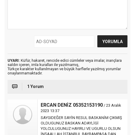
UYARI:
Küfür, hakaret, rencide edici cümleler veya imalar, inançlara
saldırı içeren, imla kuralları ile yazılmamış,
Türkçe karakter kullanılmayan ve büyük harflerle yazılmış yorumlar
onaylanmamaktadır.
1 Yorum
ERCAN DENİZ 05352153190
/ 23 Aralık
2023 13:37
SAYGIDEĞER SAYİN RESUL BASKANİM ÇIKMIŞ
OLDUGUNUZ BASKAN ADAYLİGİ
YOLCULUGUNUZ HAYIRLI VE UGURLU OLSUN
İNŞAALLAH İSTANBUL BAYRAMPASA DAN