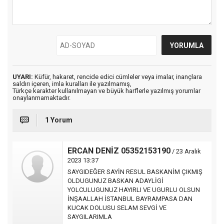
UYARI:
Küfür, hakaret, rencide edici cümleler veya imalar, inançlara
saldırı içeren, imla kuralları ile yazılmamış,
Türkçe karakter kullanılmayan ve büyük harflerle yazılmış yorumlar
onaylanmamaktadır.
1 Yorum
ERCAN DENİZ 05352153190
/ 23 Aralık
2023 13:37
SAYGIDEĞER SAYİN RESUL BASKANİM ÇIKMIŞ
OLDUGUNUZ BASKAN ADAYLİGİ
YOLCULUGUNUZ HAYIRLI VE UGURLU OLSUN
İNŞAALLAH İSTANBUL BAYRAMPASA DAN
KUCAK DOLUSU SELAM SEVGİ VE
SAYGILARIMLA