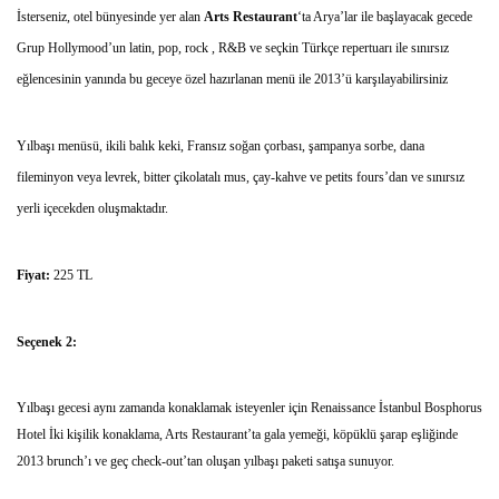
İsterseniz, otel bünyesinde yer alan
Arts Restaurant
‘ta Arya’lar ile başlayacak gecede
Grup Hollymood’un latin, pop, rock , R&B ve seçkin Türkçe repertuarı ile sınırsız
eğlencesinin yanında bu geceye özel hazırlanan menü ile 2013’ü karşılayabilirsiniz
Yılbaşı menüsü, ikili balık keki, Fransız soğan çorbası, şampanya sorbe, dana
fileminyon veya levrek, bitter çikolatalı mus, çay-kahve ve petits fours’dan ve sınırsız
yerli içecekden oluşmaktadır.
Fiyat:
225 TL
Seçenek 2:
Yılbaşı gecesi aynı zamanda konaklamak isteyenler için Renaissance İstanbul Bosphorus
Hotel İki kişilik konaklama, Arts Restaurant’ta gala yemeği, köpüklü şarap eşliğinde
2013 brunch’ı ve geç check-out’tan oluşan yılbaşı paketi satışa sunuyor.