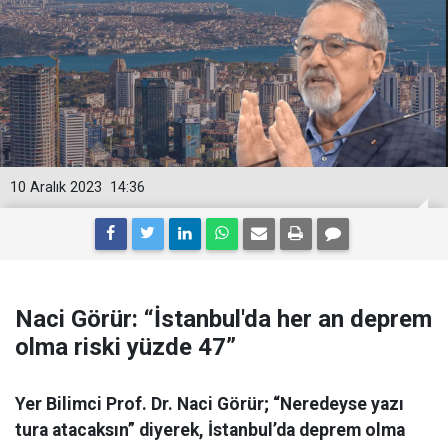
10 Aralık 2023
14:36
Naci Görür: “İstanbul'da her an deprem
olma riski yüzde 47”
Yer Bilimci Prof. Dr. Naci Görür; “Neredeyse yazı
tura atacaksın” diyerek, İstanbul’da deprem olma